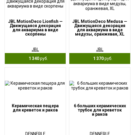
JBL MotionDeco Lionfish —
JBL MotionDeco Medusa —
Движущаяся декорация
Движущаяся декорация
для аквариума в виде
для аквариума в виде
скорпены
медузы, оранжевая, XL
JBL
JBL
1 340
руб.
1 370
руб.
Керамическая пещера
6 больших керамических
для креветок и раков
трубок для креветок
и раков
DENNERLE
DENNERLE