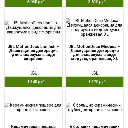
6 050
руб.
3 610
руб.
JBL MotionDeco Lionfish —
JBL MotionDeco Medusa —
Движущаяся декорация
Движущаяся декорация
для аквариума в виде
для аквариума в виде
скорпены
медузы, оранжевая, XL
JBL
JBL
1 340
руб.
1 370
руб.
Керамическая пещера
6 больших керамических