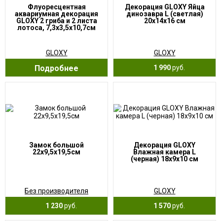
Флуоресцентная
Декорация GLOXY Яйца
аквариумная декорация
динозавра L (светлая)
GLOXY 2 гриба и 2 листа
20х14х16 см
лотоса, 7,3х3,5х10,7см
GLOXY
GLOXY
Подробнее
1 990
руб.
Замок большой
Декорация GLOXY
22х9,5х19,5см
Влажная камера L
(черная) 18х9х10 см
Без производителя
GLOXY
1 230
руб.
1 570
руб.