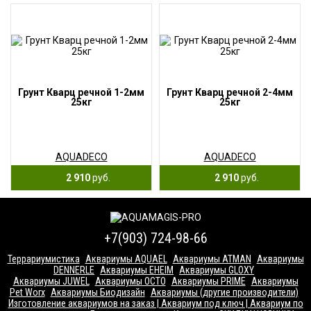
Грунт Кварц речной 1-2мм
Грунт Кварц речной 2-4мм
25кг
25кг
AQUADECO
AQUADECO
2 910
руб.
2 910
руб.
+7(903) 724-98-66
Террариумистика
Аквариумы AQUAEL
Аквариумы ATMAN
Аквариумы
DENNERLE
Аквариумы EHEIM
Аквариумы GLOXY
Аквариумы JUWEL
Аквариумы OCTO
Аквариумы PRIME
Аквариумы
Pet Worx
Аквариумы Биодизайн
Аквариумы (другие производители)
Изготовление аквариумов на заказ | Аквариум под ключ | Аквариум по