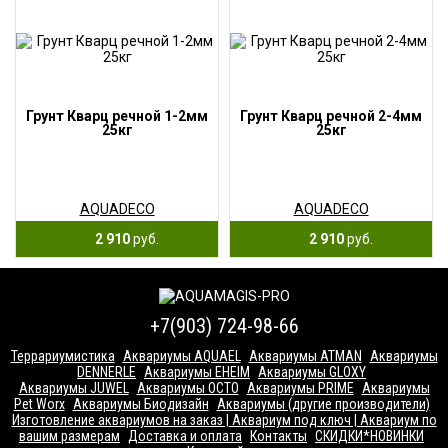
Грунт Кварц речной 1-2мм
Грунт Кварц речной 2-4мм
25кг
25кг
AQUADECO
AQUADECO
2 910
руб.
2 910
руб.
+7(903) 724-98-66
Террариумистика
Аквариумы AQUAEL
Аквариумы ATMAN
Аквариумы
DENNERLE
Аквариумы EHEIM
Аквариумы GLOXY
Аквариумы JUWEL
Аквариумы OCTO
Аквариумы PRIME
Аквариумы
Pet Worx
Аквариумы Биодизайн
Аквариумы (другие производители)
Изготовление аквариумов на заказ | Аквариум под ключ | Аквариум по
вашим размерам
Доставка и оплата
Контакты
СКИДКИ*НОВИНКИ