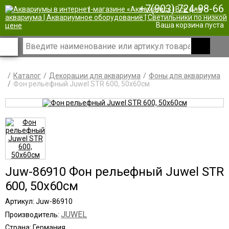
+7(903) 724-98-66
|
Ваша корзина пуста
Каталог
Декорации для аквариума
Фоны для аквариума
Фон рельефный Juwel STR 600, 50x60см
Juw-86910 Фон рельефный Juwel STR
600, 50x60см
Артикул: Juw-86910
JUWEL
Производитель:
Страна: Германия