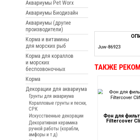
Аквариумы Pet Worx
Аквариумы Биодизайн
Аквариумы (другие
производители)
ОП
Корма и витамины
для морских рыб
Juw-86923
Корма для кораллов
и морских
ТАКЖЕ РЕКО
беспозвоночных
Корма
Декорации для аквариума
Грунты для аквариума
Коралловые грунты и пески,
СРК
Искусственные декорации
Фон для фильт
Filtercover Cli
Декоративная керамика
ручной работы (корабли,
амфоры и т.д)