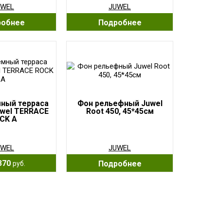
UWEL
JUWEL
робнее
Подробнее
ный терраса
Фон рельефный Juwel
uwel TERRACE
Root 450, 45*45см
CK A
UWEL
JUWEL
370
Подробнее
руб.