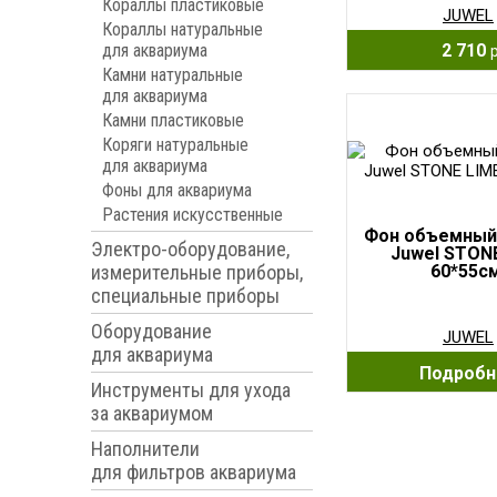
Кораллы пластиковые
JUWEL
Кораллы натуральные
2 710
для аквариума
Камни натуральные
для аквариума
Камни пластиковые
Коряги натуральные
для аквариума
Фоны для аквариума
Растения искусственные
Фон объемный
Электро-оборудование,
Juwel STON
измерительные приборы,
60*55см
специальные приборы
Оборудование
JUWEL
для аквариума
Подробн
Инструменты для ухода
за аквариумом
Наполнители
для фильтров аквариума