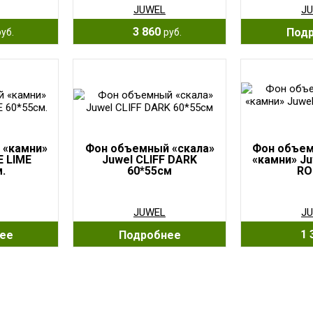
JUWEL
J
3 860
Под
руб.
руб.
 «камни»
Фон объемный «скала»
Фон объем
E LIME
Juwel CLIFF DARK
«камни» J
.
60*55см
RO
JUWEL
J
1 
ее
Подробнее