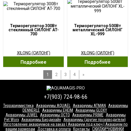
Терморегулятор 300Вт
Терморегулятор 500Вт
стеклянный СИЛОНГ AT-
металлический СИЛОНГ
700
XL-999
XILONG (СИЛОНГ)
XILONG (СИЛОНГ)
Подробнее
Подробнее
1
2
3
4
»
+7(903) 724-98-66
Террариумистика
Аквариумы AQUAEL
Аквариумы ATMAN
Аквариумы
DENNERLE
Аквариумы EHEIM
Аквариумы GLOXY
Аквариумы JUWEL
Аквариумы OCTO
Аквариумы PRIME
Аквариумы
Pet Worx
Аквариумы Биодизайн
Аквариумы (другие производители)
Изготовление аквариумов на заказ | Аквариум под ключ | Аквариум по
вашим размерам
Доставка и оплата
Контакты
СКИДКИ*НОВИНКИ