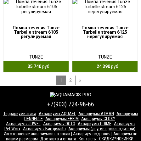
Помпа течения Tunze
Помпа течения Tunze
Turbelle stream 6105
Turbelle stream 6125
регулируемая
нерегулируемая
TUNZE
TUNZE
35 740
руб.
24 390
руб.
1
2
»
+7(903) 724-98-66
Террариумистика
Аквариумы AQUAEL
Аквариумы ATMAN
Аквариумы
DENNERLE
Аквариумы EHEIM
Аквариумы GLOXY
Аквариумы JUWEL
Аквариумы OCTO
Аквариумы PRIME
Аквариумы
Pet Worx
Аквариумы Биодизайн
Аквариумы (другие производители)
Изготовление аквариумов на заказ | Аквариум под ключ | Аквариум по
вашим размерам
Доставка и оплата
Контакты
СКИДКИ*НОВИНКИ