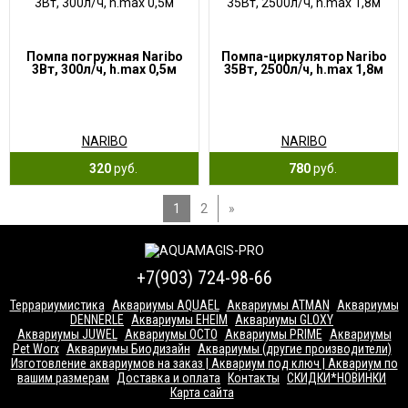
Помпа погружная Naribo
Помпа-циркулятор Naribo
3Вт, 300л/ч, h.max 0,5м
35Вт, 2500л/ч, h.max 1,8м
NARIBO
NARIBO
320
руб.
780
руб.
1
2
»
+7(903) 724-98-66
Террариумистика
Аквариумы AQUAEL
Аквариумы ATMAN
Аквариумы
DENNERLE
Аквариумы EHEIM
Аквариумы GLOXY
Аквариумы JUWEL
Аквариумы OCTO
Аквариумы PRIME
Аквариумы
Pet Worx
Аквариумы Биодизайн
Аквариумы (другие производители)
Изготовление аквариумов на заказ | Аквариум под ключ | Аквариум по
вашим размерам
Доставка и оплата
Контакты
СКИДКИ*НОВИНКИ
Карта сайта