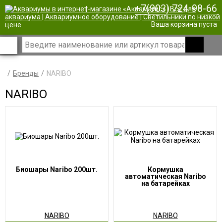
+7(903) 724-98-66
|
Ваша корзина пуста
Бренды
NARIBO
NARIBO
Биошары Naribo 200шт.
Кормушка
автоматическая Naribo
на батарейках
NARIBO
NARIBO