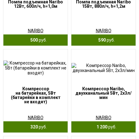
Помпа подъемная Naribo
Помпа подъемная Naribo
12Вт, 600л/ч, h=1,0м
15Вт, 880л/ч, h=1,2м
NARIBO
NARIBO
500
руб.
590
руб.
Компрессор
Компрессор Naribo,
на батарейках, 5Вт
двухканальный 5Вт, 2х3л/
(батарейки в комплект
мин
не входят)
NARIBO
NARIBO
320
руб.
1 200
руб.