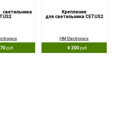
 светильника
Крепление
TUS2
для светильника CETUS2
ectronics
HM Electronics
70
4 200
руб.
руб.