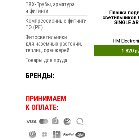
ПВХ-Трубы, арматура
и фитинги
Планка под
светильников 
Компрессионные фитинги
SINGLE A
ПЭ (PE)
Фитосветильники
HM Electron
для наземных растений,
теплиц, оранжерей
1 820
ру
Товары для пруда
БРЕНДЫ:
ПРИНИМАЕМ
К ОПЛАТЕ: