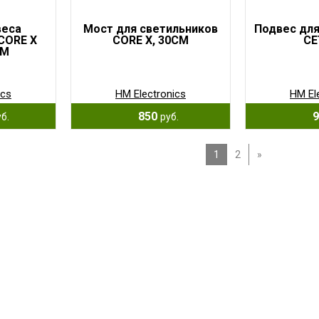
веса
Мост для светильников
Подвес для
CORE X
CORE X, 30CM
CE
RM
ics
HM Electronics
HM El
850
9
б.
руб.
1
2
»