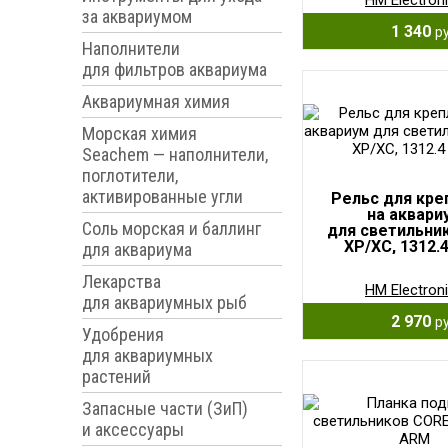
HM Electron
за аквариумом
1 340
ру
Наполнители
для фильтров аквариума
Аквариумная химия
Морская химия
Seachem — наполнители,
поглотители,
активированные угли
Рельс для кре
на аквари
Соль морская и баллинг
для светильни
XP/XC, 1312.
для аквариума
Лекарства
HM Electron
для аквариумных рыб
2 970
ру
Удобрения
для аквариумных
растений
Запасные части (ЗиП)
и аксессуары