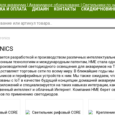
КА И ОПЛАТА
ДИЗАЙН
КОНТАКТЫ
СКИДКИ*НОВИН
ronics
NICS
мается разработкой и производством различных интеллектуаль
онным технологиям и международным патентам, HME стала од
роизводителей светодиодного освещения для аквариумов на Т
доставляет торговые сети по всему миру. В ближайшие годы м
ников и периферийных устройств к ним. Мы также ожидаем, чт
рованы с IoT в качестве будущей концепции домашней аквариу
иложений и специализируется на таких навыках интеграции, как 
венный интеллект и облачный Интернет. Компания HME берет с
ров по применению светодиодов.