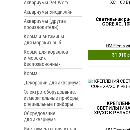
Аквариумы Pet Worx
Аквариумы Биодизайн
Светильник р
Аквариумы (другие
CORE XC, 10
производители)
Корма и витамины
для морских рыб
HM Electron
Корма для кораллов
31 910
р
и морских
беспозвоночных
Корма
Декорации для аквариума
Электро-оборудование,
измерительные приборы,
КРЕПЛЕН
специальные приборы
СВЕТИЛЬНИКА
XP/XC К РЕЛЬС
Оборудование
для аквариума
Инструменты для ухода