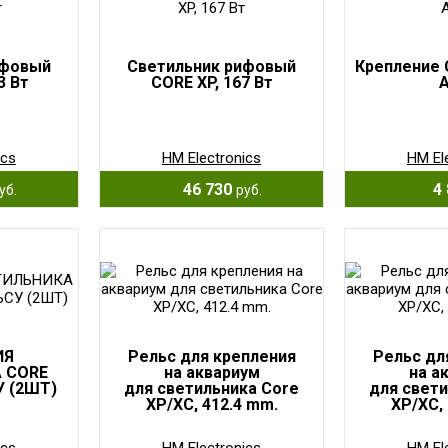
ифовый
Светильник рифовый
Крепление 
3 Вт
CORE XP, 167 Вт
ics
HM Electronics
HM El
46 730
4 
уб.
руб.
ИЯ
Рельс для крепления
Рельс дл
 CORE
на аквариум
на а
У (2ШТ)
для светильника Core
для свети
XP/XC, 412.4 mm.
XP/XC,