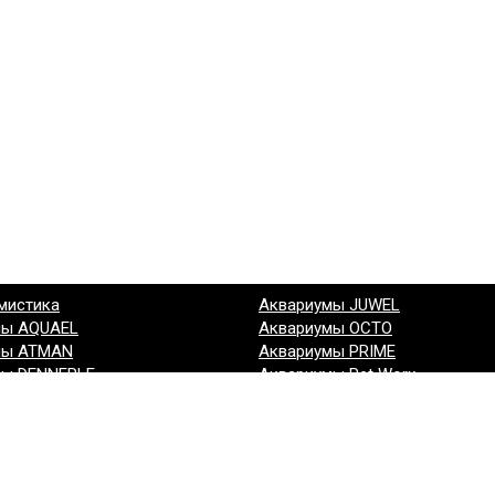
мистика
Аквариумы JUWEL
мы AQUAEL
Аквариумы OCTO
мы ATMAN
Аквариумы PRIME
мы DENNERLE
Аквариумы Pet Worx
мы EHEIM
Аквариумы Биодизайн
мы GLOXY
Аквариумы (другие производи