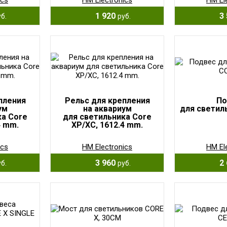
ics
HM Electronics
HM El
1 920
3 
б.
руб.
пления
Рельс для крепления
По
ум
на аквариум
для светил
ка Core
для светильника Core
4 mm.
XP/XC, 1612.4 mm.
ics
HM Electronics
HM El
3 960
2 
б.
руб.