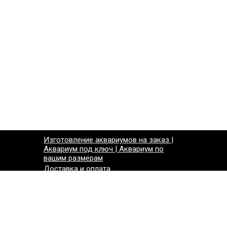
Изготовление аквариумов на заказ |
Аквариум под ключ | Аквариум по
вашим размерам
Доставка и оплата
Контакты
СКИДКИ*НОВИНКИ
тели)
Карта сайта