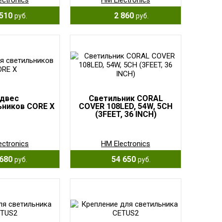
ectronics
HM Electronics
510
2 860
руб.
руб.
двес
Светильник CORAL
ьников CORE X
COVER 108LED, 54W, 5CH
(3FEET, 36 INCH)
ectronics
HM Electronics
680
54 650
руб.
руб.