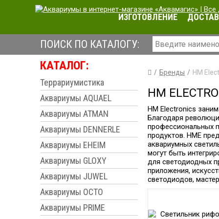
ИЗГОТОВЛЕНИЕ
ДОСТАВ
ПОИСК ПО КАТАЛОГУ:
КАТАЛОГ:
Бренды
HM Elect
Террариумистика
HM ELECTRO
Аквариумы AQUAEL
HM Electronics зани
Аквариумы ATMAN
Благодаря революци
профессиональных п
Аквариумы DENNERLE
продуктов. HME пре
Аквариумы EHEIM
аквариумных светиль
могут быть интегри
Аквариумы GLOXY
для светодиодных пр
приложения, искусст
Аквариумы JUWEL
светодиодов, масте
Аквариумы OCTO
Аквариумы PRIME