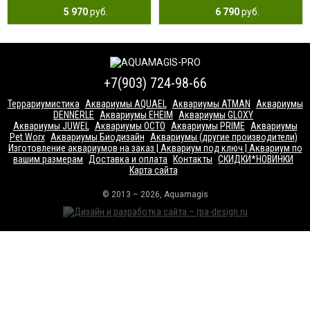
5 970
руб.
6 790
руб.
+7(903) 724-98-66
Террариумистика
Аквариумы AQUAEL
Аквариумы ATMAN
Аквариумы
DENNERLE
Аквариумы EHEIM
Аквариумы GLOXY
Аквариумы JUWEL
Аквариумы OCTO
Аквариумы PRIME
Аквариумы
Pet Worx
Аквариумы Биодизайн
Аквариумы (другие производители)
Изготовление аквариумов на заказ | Аквариум под ключ | Аквариум по
вашим размерам
Доставка и оплата
Контакты
СКИДКИ*НОВИНКИ
Карта сайта
© 2013 – 2026, Aquamagis