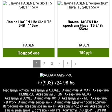
Лампа HAGEN Life Glo II Т5
Лампа HAGEN Life-
54Вт 115см
spectrum Fluval T5 24Вт
55cм
HAGEN
HAGEN
Подробнее
750
руб.
1
2
3
4
5
»
+7(903) 724-98-66
Террариумистика
Аквариумы AQUAEL
Аквариумы ATMAN
Аквариумы
DENNERLE
Аквариумы EHEIM
Аквариумы GLOXY
Аквариумы JUWEL
Аквариумы OCTO
Аквариумы PRIME
Аквариумы
Pet Worx
Аквариумы Биодизайн
Аквариумы (другие производители)
Изготовление аквариумов на заказ | Аквариум под ключ | Аквариум по
вашим размерам
Доставка и оплата
Контакты
СКИДКИ*НОВИНКИ