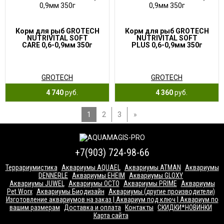
Корм для рыб GROTECH
Корм для рыб GROTECH
NUTRIVITAL SOFT
NUTRIVITAL SOFT
CARE 0,6-0,9мм 350г
PLUS 0,6-0,9мм 350г
GROTECH
GROTECH
4 740
руб.
4 360
руб.
1
2
3
»
+7(903) 724-98-66
Террариумистика
Аквариумы AQUAEL
Аквариумы ATMAN
Аквариумы
DENNERLE
Аквариумы EHEIM
Аквариумы GLOXY
Аквариумы JUWEL
Аквариумы OCTO
Аквариумы PRIME
Аквариумы
Pet Worx
Аквариумы Биодизайн
Аквариумы (другие производители)
Изготовление аквариумов на заказ | Аквариум под ключ | Аквариум по
вашим размерам
Доставка и оплата
Контакты
СКИДКИ*НОВИНКИ
Карта сайта