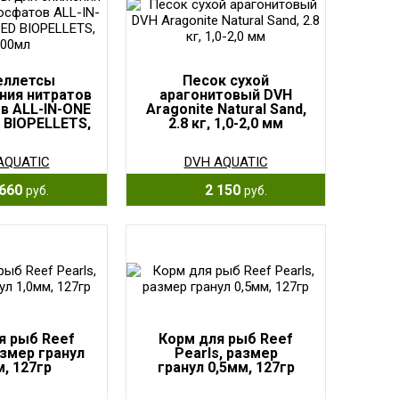
еллетсы
Песок сухой
ния нитратов
арагонитовый DVH
в ALL-IN-ONE
Aragonite Natural Sand,
BIOPELLETS,
2.8 кг, 1,0-2,0 мм
00мл
AQUATIC
DVH AQUATIC
660
2 150
руб.
руб.
я рыб Reef
Корм для рыб Reef
азмер гранул
Pearls, размер
м, 127гр
гранул 0,5мм, 127гр