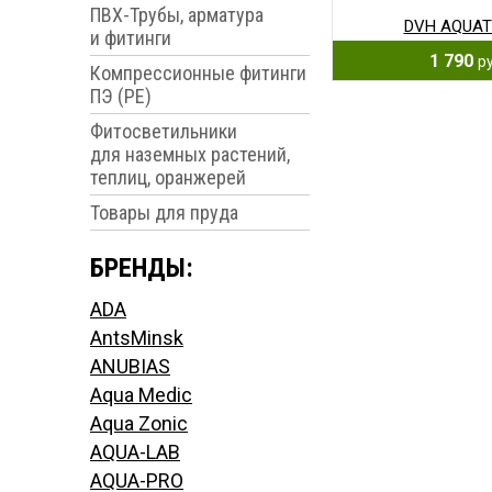
ПВХ-Трубы, арматура
DVH AQUAT
и фитинги
1 790
ру
Компрессионные фитинги
ПЭ (PE)
Фитосветильники
для наземных растений,
теплиц, оранжерей
Товары для пруда
БРЕНДЫ:
ADA
AntsMinsk
ANUBIAS
Aqua Medic
Aqua Zonic
AQUA-LAB
AQUA-PRO