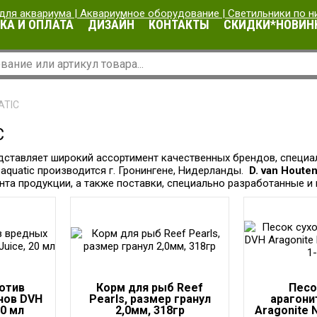
КА И ОПЛАТА
ДИЗАЙН
КОНТАКТЫ
СКИДКИ*НОВИН
ATIC
C
ставляет широкий ассортимент качественных брендов, специа
aquatic производится г.
Гронингене, Нидерланды.
D. van Houten
та продукции, а также поставки, специально разработанные и 
отив
Корм для рыб Reef
Песо
нов DVH
Pearls, размер гранул
арагони
20 мл
2,0мм, 318гр
Aragonite N