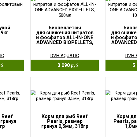
ухой
Биопеллетсы
Биоп
 9кг
для снижения нитратов
для сниже
и фосфатов ALL-IN-ONE
и фосфато
ADVANCED BIOPELLETS,
ADVANCED 
500мл
10
IC
DVH AQUATIC
DVH 
3 090
5 
б.
руб.
 Reef
Корм для рыб Reef
Корм дл
 гранул
Pearls, размер
Pearls, р
гр
гранул 0,5мм, 318гр
1,0м