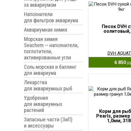
за аквариумом
Наполнители
для фильтров аквариума
Песок DVH с
Аквариумная химия
оолитовый,
Морская химия
Seachem — наполнители,
поглотители,
DVH AQUAT
активированные угли
6 850
ру
Соль морская и баллинг
для аквариума
Лекарства
для аквариумных рыб
Удобрения
для аквариумных
растений
Корм для рыб
Pearls, размер
Запасные части (ЗиП)
1,0мм, 318
и аксессуары