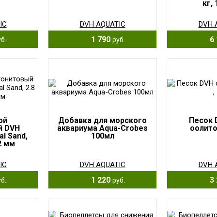
кг,
IC
DVH AQUATIC
DVH 
1 790
6 
б.
руб.
ой
Добавка для морского
Песок 
й DVH
аквариума Aqua-Crobes
оолито
al Sand,
100мл
.2 мм
IC
DVH AQUATIC
DVH 
1 220
3 
б.
руб.