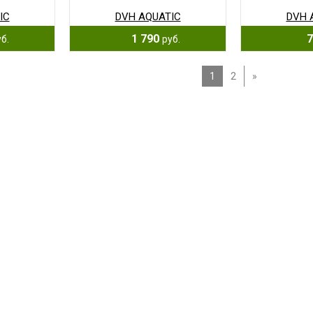
IC
DVH AQUATIC
DVH 
1 790
7
б.
руб.
1
2
»