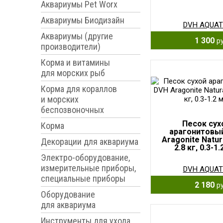
Аквариумы Pet Worx
Аквариумы Биодизайн
DVH AQUAT
Аквариумы (другие
1 300
ру
производители)
Корма и витамины
для морских рыб
Корма для кораллов
и морских
беспозвоночных
Песок сух
Корма
арагонитовы
Aragonite Natur
Декорации для аквариума
2.8 кг, 0.3-1
Электро-оборудование,
измерительные приборы,
DVH AQUAT
специальные приборы
2 180
ру
Оборудование
для аквариума
Инструменты для ухода