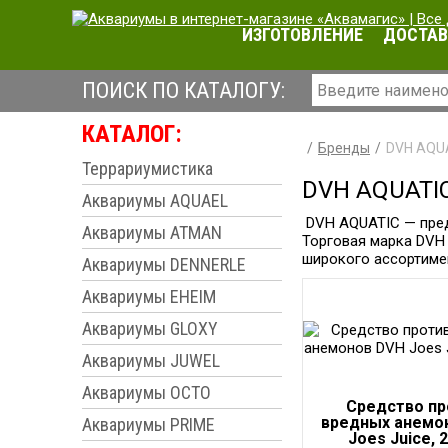
ИЗГОТОВЛЕНИЕ
ДОСТАВ
ПОИСК ПО КАТАЛОГУ:
КАТАЛОГ:
Бренды
DVH AQU
Террариумистика
DVH AQUATI
Аквариумы AQUAEL
DVH AQUATIC — пред
Аквариумы ATMAN
Торговая марка DVH 
широкого ассортимен
Аквариумы DENNERLE
Аквариумы EHEIM
Аквариумы GLOXY
Аквариумы JUWEL
Аквариумы OCTO
Средство пр
вредных анемо
Аквариумы PRIME
Joes Juice, 