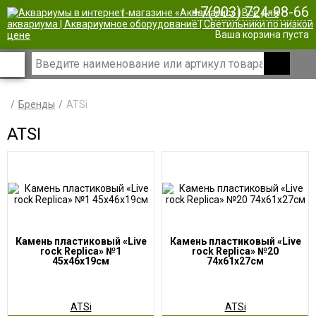
+7(903) 724-98-66
|
Ваша корзина пуста
Бренды
ATSi
ATSI
Камень пластиковый «Live
Камень пластиковый «Live
rock Replica» №1
rock Replica» №20
45х46х19см
74х61х27см
ATSi
ATSi