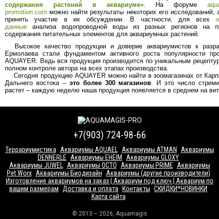
содержания растений в аквариуме»
. На форуме
aqu
promotion.com
можно найти результаты некоторих его исследований, 
принять участие в их обсуждении. В частности, для всех
данные
анализа водопроводной воды из разных регионов на п
содержания питательных элементов для аквариумных растений.
Высокое качество продукции и доверие аквариумистов к разра
Ермолаева стали фундаментом активного роста популярности про
AQUAYER. Ведь вся продукция производится по уникальным рецепту
полном контроле автора на всех этапах производства.
Сегодня продукцию AQUAYER можно найти в зоомагазинах от Карпа
Дальнего востока –
это более 300 магазинов
. И это число стрем
растет – каждую неделю наша продукция появляется в среднем на вит
+7(903) 724-98-66
Террариумистика
Аквариумы AQUAEL
Аквариумы ATMAN
Аквариумы
DENNERLE
Аквариумы EHEIM
Аквариумы GLOXY
Аквариумы JUWEL
Аквариумы OCTO
Аквариумы PRIME
Аквариумы
Pet Worx
Аквариумы Биодизайн
Аквариумы (другие производители)
Изготовление аквариумов на заказ | Аквариум под ключ | Аквариум по
вашим размерам
Доставка и оплата
Контакты
СКИДКИ*НОВИНКИ
Карта сайта
© 2013 – 2026, Aquamagis