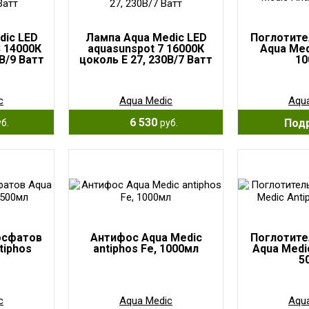
dic LED
Лампа Aqua Medic LED
Поглотите
3 14000К
aquasunspot 7 16000К
Aqua Med
В/9 Ватт
цоколь Е 27, 230В/7 Ватт
10
c
Aqua Medic
Aqu
6 530
Под
б.
руб.
осфатов
Антифос Aqua Medic
Поглотите
tiphos
antiphos Fe, 1000мл
Aqua Medi
5
c
Aqua Medic
Aqu