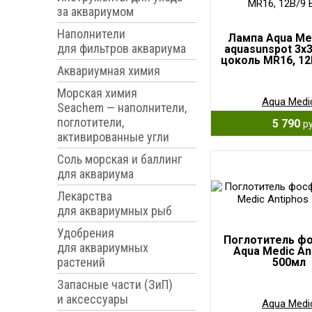
за аквариумом
Наполнители
Лампа Aqua Me
для фильтров аквариума
aquasunspot 3х
цоколь MR16, 12
Аквариумная химия
Морская химия
Aqua Medi
Seachem — наполнители,
поглотители,
5 790
ру
активированные угли
Соль морская и баллинг
для аквариума
Лекарства
для аквариумных рыб
Удобрения
Поглотитель ф
для аквариумных
Aqua Medic An
растений
500мл
Запасные части (ЗиП)
и аксессуары
Aqua Medi