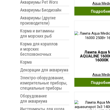
Аквариумы Pet Worx
Aqua Medi
Аквариумы Биодизайн
Подробн
Аквариумы (другие
производители)
Корма и витамины
для морских рыб
Корма для кораллов
и морских
Лампа Aqua 
беспозвоночных
AQUALINE 1600
16000К
Корма
Декорации для аквариума
Aqua Medi
Электро-оборудование,
измерительные приборы,
Подробн
специальные приборы
Оборудование
для аквариума
Инструменты для ухода