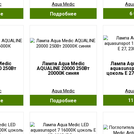
c
Aqua Medic
Aqu
6 
ее
Подробнее
Medic
Лампа Aqua Medic
Лампа Aqu
0 250Вт
AQUALINE 20000 250Вт
aquasunsp
20000К синяя
цоколь Е 27
c
Aqua Medic
Aqu
11
ее
Подробнее