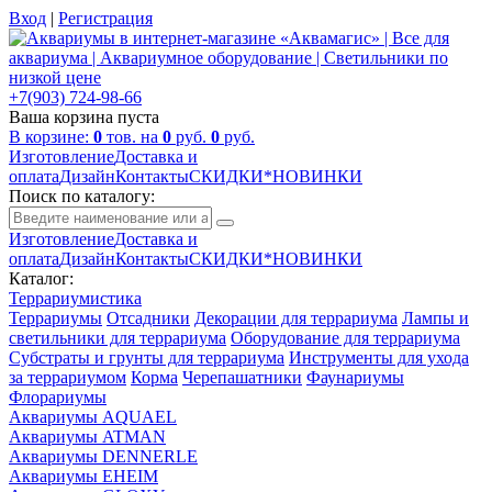
Вход
|
Регистрация
+7(903) 724-98-66
Ваша корзина пуста
В корзине:
0
тов. на
0
руб.
0
руб.
Изготовление
Доставка и
оплата
Дизайн
Контакты
СКИДКИ*НОВИНКИ
Поиск по каталогу:
Изготовление
Доставка и
оплата
Дизайн
Контакты
СКИДКИ*НОВИНКИ
Каталог:
Террариумистика
Террариумы
Отсадники
Декорации для террариума
Лампы и
светильники для террариума
Оборудование для террариума
Субстраты и грунты для террариума
Инструменты для ухода
за террариумом
Корма
Черепашатники
Фаунариумы
Флорариумы
Аквариумы AQUAEL
Аквариумы ATMAN
Аквариумы DENNERLE
Аквариумы EHEIM