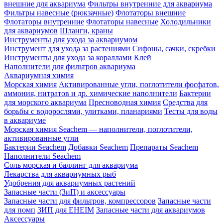
внешние для аквариума
Фильтры внутренние для аквариума
Фильтры навесные (рюкзачные)
Флотаторы внешние
Флотаторы внутренние
Флотаторы навесные
Холодильники
для аквариумов
Шланги, краны
Инструменты для ухода за аквариумом
Инструмент для ухода за растениями
Сифоны, сачки, скребки
Инструменты для ухода за кораллами
Клей
Наполнители для фильтров аквариума
Аквариумная химия
Морская химия
Активированные угли, поглотители фосфатов,
аммония, нитратов и др. химические наполнители
Бактерии
для морского аквариума
Пресноводная химия
Средства для
борьбы с водорослями, улитками, планариями
Тесты для воды
в аквариуме
Морская химия Seachem — наполнители, поглотители,
активированные угли
Бактерии Seachem
Добавки Seachem
Препараты Seachem
Наполнители Seachem
Соль морская и баллинг для аквариума
Лекарства для аквариумных рыб
Удобрения для аквариумных растений
Запасные части (ЗиП) и аксессуары
Запасные части для фильтров, компрессоров
Запасные части
для помп
ЗИП для EHEIM
Запасные части для аквариумов
Аксессуары