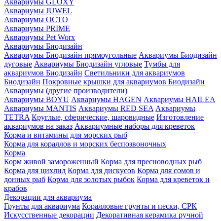
Аквариумы GLOXY
Аквариумы JUWEL
Аквариумы OCTO
Аквариумы PRIME
Аквариумы Pet Worx
Аквариумы Биодизайн
Аквариумы Биодизайн прямоугольные
Аквариумы Биодизайн
дуговые
Аквариумы Биодизайн угловые
Тумбы для
аквариумов Биодизайн
Светильники для аквариумов
Биодизайн
Покровные крышки для аквариумов Биодизайн
Аквариумы (другие производители)
Аквариумы BOYU
Аквариумы HAGEN
Аквариумы HAILEA
Аквариумы MANTIS
Аквариумы RED SEA
Аквариумы
TETRA
Круглые, сферические, шаровидные
Изготовление
аквариумов на заказ
Аквариумные наборы для креветок
Корма и витамины для морских рыб
Корма для кораллов и морских беспозвоночных
Корма
Корм живой замороженный
Корма для пресноводных рыб
Корма для цихлид
Корма для дискусов
Корма для сомов и
донных рыб
Корма для золотых рыбок
Корма для креветок и
крабов
Декорации для аквариума
Грунты для аквариума
Коралловые грунты и пески, СРК
Искусственные декорации
Декоративная керамика ручной