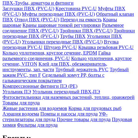
ПВХ-Трубы, арматура и фитинги
Заглушки ПВХ (PVC-U)
Крестовина PVC-U
Муфты ПВХ
(PVC-U)
Муфты переходные ПВХ (PVC-U)
Обратный клапан
ПВХ
Отвод ПВХ (PVC-U)
Переход на емкость
Краны
шаровые
Краны шаровые тонкой регулировки
Разъемное
соединение ПВХ (PVC-U)
Тройники ПВХ (PVC-U)
Тройники
переходные ПВХ (PVC-U)
Трубы ПВХ
Угольники ПВХ
(PVC-U)
Угольники переходные ПВХ (PVC-U)
Втулка
переходная PVC-U
Штуцер PVC-U
Крышка резьбовая PVC-U
Кольцо уплотнения, круглое сечение, EPDM
Гайка
разъемного соединения, PVC-U
Кольцо уплотнения, круглое
сечение, VITON
Клей для ПВХ, обезжириватель,
инструменты, зап. части
Трубный держатель PVC
Трубный
зажим PVC, тип F
Седельный хомут PP, болты с
гальваническим покрытием
Компрессионные фитинги ПЭ (PE)
Угольник ПЭ
Угольник переходный ПВХ-ПЭ
Фитосветильники для наземных растений, теплиц, оранжерей
Товары для пруда
Живые растения для водоемов
Корма для прудовых рыб
Аэрация водоема
Помпы и насосы для пруда
УФ-
стерилизаторы для пруда
Прочие товары для пруда
Прудовая
химия
Фильтры для пруда
Бренды: