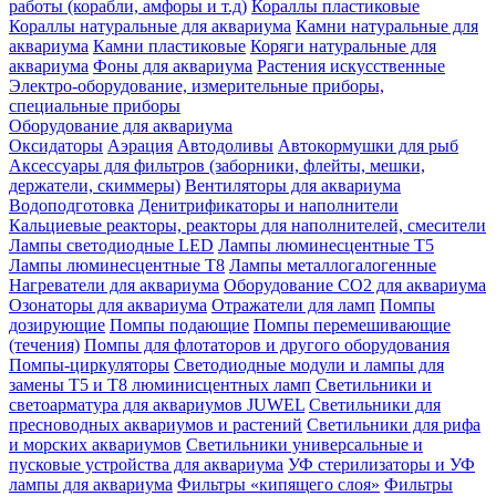
работы (корабли, амфоры и т.д)
Кораллы пластиковые
Кораллы натуральные для аквариума
Камни натуральные для
аквариума
Камни пластиковые
Коряги натуральные для
аквариума
Фоны для аквариума
Растения искусственные
Электро-оборудование, измерительные приборы,
специальные приборы
Оборудование для аквариума
Оксидаторы
Аэрация
Автодоливы
Автокормушки для рыб
Аксессуары для фильтров (заборники, флейты, мешки,
держатели, скиммеры)
Вентиляторы для аквариума
Водоподготовка
Денитрификаторы и наполнители
Кальциевые реакторы, реакторы для наполнителей, смесители
Лампы светодиодные LED
Лампы люминесцентные Т5
Лампы люминесцентные Т8
Лампы металлогалогенные
Нагреватели для аквариума
Оборудование CO2 для аквариума
Озонаторы для аквариума
Отражатели для ламп
Помпы
дозирующие
Помпы подающие
Помпы перемешивающие
(течения)
Помпы для флотаторов и другого оборудования
Помпы-циркуляторы
Светодиодные модули и лампы для
замены Т5 и Т8 люминисцентных ламп
Светильники и
светоарматура для аквариумов JUWEL
Светильники для
пресноводных аквариумов и растений
Светильники для рифа
и морских аквариумов
Светильники универсальные и
пусковые устройства для аквариума
УФ стерилизаторы и УФ
лампы для аквариума
Фильтры «кипящего слоя»
Фильтры