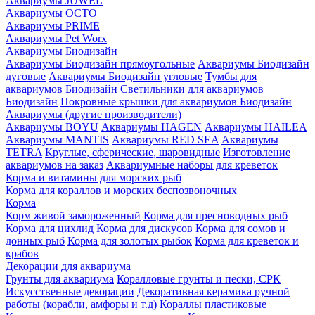
Аквариумы JUWEL
Аквариумы OCTO
Аквариумы PRIME
Аквариумы Pet Worx
Аквариумы Биодизайн
Аквариумы Биодизайн прямоугольные
Аквариумы Биодизайн
дуговые
Аквариумы Биодизайн угловые
Тумбы для
аквариумов Биодизайн
Светильники для аквариумов
Биодизайн
Покровные крышки для аквариумов Биодизайн
Аквариумы (другие производители)
Аквариумы BOYU
Аквариумы HAGEN
Аквариумы HAILEA
Аквариумы MANTIS
Аквариумы RED SEA
Аквариумы
TETRA
Круглые, сферические, шаровидные
Изготовление
аквариумов на заказ
Аквариумные наборы для креветок
Корма и витамины для морских рыб
Корма для кораллов и морских беспозвоночных
Корма
Корм живой замороженный
Корма для пресноводных рыб
Корма для цихлид
Корма для дискусов
Корма для сомов и
донных рыб
Корма для золотых рыбок
Корма для креветок и
крабов
Декорации для аквариума
Грунты для аквариума
Коралловые грунты и пески, СРК
Искусственные декорации
Декоративная керамика ручной
работы (корабли, амфоры и т.д)
Кораллы пластиковые