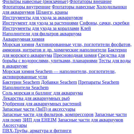
Фильтры навесные (рюкзачные)
Флотаторы внешние
Флотаторы внутренние
Флотаторы навесные
Холодильники
для аквариумов
Шланги, краны
Инструменты для ухода за аквариумом
Инструмент для ухода за растениями
Сифоны, сачки, скребки
Инструменты для ухода за кораллами
Клей
Наполнители для фильтров аквариума
Аквариумная химия
Морская химия
Активированные угли, поглотители фосфатов,
аммония, нитратов и др. химические наполнители
Бактерии
для морского аквариума
Пресноводная химия
Средства для
борьбы с водорослями, улитками, планариями
Тесты для воды
в аквариуме
Морская химия Seachem — наполнители, поглотители,
активированные угли
Бактерии Seachem
Добавки Seachem
Препараты Seachem
Наполнители Seachem
Соль морская и баллинг для аквариума
Лекарства для аквариумных рыб
Удобрения для аквариумных растений
Запасные части (ЗиП) и аксессуары
Запасные части для фильтров, компрессоров
Запасные части
для помп
ЗИП для EHEIM
Запасные части для аквариумов
Аксессуары
ПВХ-Трубы, арматура и фитинги