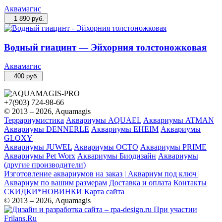
Аквамагис
1 890
руб.
Водный гиацинт — Эйхорния толстоножковая
Аквамагис
400
руб.
+7(903) 724-98-66
© 2013 – 2026, Aquamagis
Террариумистика
Аквариумы AQUAEL
Аквариумы ATMAN
Аквариумы DENNERLE
Аквариумы EHEIM
Аквариумы
GLOXY
Аквариумы JUWEL
Аквариумы OCTO
Аквариумы PRIME
Аквариумы Pet Worx
Аквариумы Биодизайн
Аквариумы
(другие производители)
Изготовление аквариумов на заказ | Аквариум под ключ |
Аквариум по вашим размерам
Доставка и оплата
Контакты
СКИДКИ*НОВИНКИ
Карта сайта
© 2013 – 2026, Aquamagis
При участии
Frilans.Ru