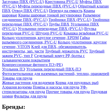
Заглушки ПВХ (PVC-U)
Крестовина PVC-U
Муфты ПВХ
(PVC-U)
Муфты переходные ПВХ (PVC-U)
Обратный клапан
ПВХ
Отвод ПВХ (PVC-U)
Переход на емкость
Краны
шаровые
Краны шаровые тонкой регулировки
Разъемное
соединение ПВХ (PVC-U)
Тройники ПВХ (PVC-U)
Тройники
переходные ПВХ (PVC-U)
Трубы ПВХ
Угольники ПВХ
(PVC-U)
Угольники переходные ПВХ (PVC-U)
Втулка
переходная PVC-U
Штуцер PVC-U
Крышка резьбовая PVC-U
Кольцо уплотнения, круглое сечение, EPDM
Гайка
разъемного соединения, PVC-U
Кольцо уплотнения, круглое
сечение, VITON
Клей для ПВХ, обезжириватель,
инструменты, зап. части
Трубный держатель PVC
Трубный
зажим PVC, тип F
Седельный хомут PP, болты с
гальваническим покрытием
Компрессионные фитинги ПЭ (PE)
Угольник ПЭ
Угольник переходный ПВХ-ПЭ
Фитосветильники для наземных растений, теплиц, оранжерей
Товары для пруда
Живые растения для водоемов
Корма для прудовых рыб
Аэрация водоема
Помпы и насосы для пруда
УФ-
стерилизаторы для пруда
Прочие товары для пруда
Прудовая
химия
Фильтры для пруда
Бренды: