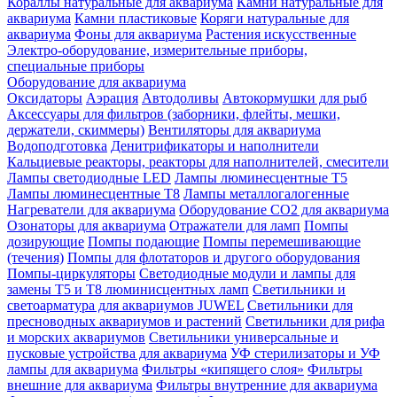
Кораллы натуральные для аквариума
Камни натуральные для
аквариума
Камни пластиковые
Коряги натуральные для
аквариума
Фоны для аквариума
Растения искусственные
Электро-оборудование, измерительные приборы,
специальные приборы
Оборудование для аквариума
Оксидаторы
Аэрация
Автодоливы
Автокормушки для рыб
Аксессуары для фильтров (заборники, флейты, мешки,
держатели, скиммеры)
Вентиляторы для аквариума
Водоподготовка
Денитрификаторы и наполнители
Кальциевые реакторы, реакторы для наполнителей, смесители
Лампы светодиодные LED
Лампы люминесцентные Т5
Лампы люминесцентные Т8
Лампы металлогалогенные
Нагреватели для аквариума
Оборудование CO2 для аквариума
Озонаторы для аквариума
Отражатели для ламп
Помпы
дозирующие
Помпы подающие
Помпы перемешивающие
(течения)
Помпы для флотаторов и другого оборудования
Помпы-циркуляторы
Светодиодные модули и лампы для
замены Т5 и Т8 люминисцентных ламп
Светильники и
светоарматура для аквариумов JUWEL
Светильники для
пресноводных аквариумов и растений
Светильники для рифа
и морских аквариумов
Светильники универсальные и
пусковые устройства для аквариума
УФ стерилизаторы и УФ
лампы для аквариума
Фильтры «кипящего слоя»
Фильтры
внешние для аквариума
Фильтры внутренние для аквариума