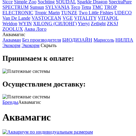
Sicce
Simple Zoo
Sochting
SOUDAL
Sparkle Dragon
SpectraPure
SPECTRUM
Sunsun
SYLVANIA
Teco
Tetra
TMC
TROP
ELECTRONIC
Tropic Marin
TUNZE
Two Little Fishies
UDECO
Van De Lande
VASTOCEAN
VGE
VITALITY
VITAPOL
Weldon
WYIN
XILONG (СИЛОНГ)
Yieryi
Zetlight
ZKSJ
ZOOLUX
Аква Лого
Аквамагис
Акваман
Без производителя
БИОДИЗАЙН
Марисоль
НИЛПА
Экокорм
Экокорм
Скрыть
Принимаем к оплате:
Осуществляем доставку:
Бренды
Аквамагис
Аквамагис