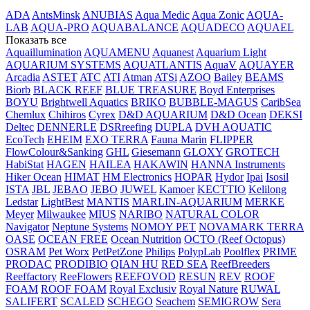
ADA
AntsMinsk
ANUBIAS
Aqua Medic
Aqua Zonic
AQUA-
LAB
AQUA-PRO
AQUABALANCE
AQUADECO
AQUAEL
Показать все
Aquaillumination
AQUAMENU
Aquanest
Aquarium Light
AQUARIUM SYSTEMS
AQUATLANTIS
AquaV
AQUAYER
Arcadia
ASTET
ATC
ATI
Atman
ATSi
AZOO
Bailey
BEAMS
Biоrb
BLACK REEF
BLUE TREASURE
Boyd Enterprises
BOYU
Brightwell Aquatics
BRIKO
BUBBLE-MAGUS
CaribSea
Chemlux
Chihiros
Cyrex
D&D AQUARIUM
D&D Ocean
DEKSI
Deltec
DENNERLE
DSRreefing
DUPLA
DVH AQUATIC
EcoTech
EHEIM
EXO TERRA
Fauna Marin
FLIPPER
FlowColour&Sanking
GHL
Giesemann
GLOXY
GROTECH
HabiStat
HAGEN
HAILEA
HAKAWIN
HANNA Instruments
Hiker Ocean
HIMAT
HM Electronics
HOPAR
Hydor
Ipai
Isosil
ISTA
JBL
JEBAO
JEBO
JUWEL
Kamoer
KECTTIO
Kelilong
Ledstar
LightBest
MANTIS
MARLIN-AQUARIUM
MERKE
Meyer
Milwaukee
MIUS
NARIBO
NATURAL COLOR
Navigator
Neptune Systems
NOMOY PET
NOVAMARK TERRA
OASE
OCEAN FREE
Ocean Nutrition
OCTO (Reef Octopus)
OSRAM
Pet Worx
PetPetZone
Philips
PolypLab
Poolflex
PRIME
PRODAC
PRODIBIO
QIAN HU
RED SEA
ReefBreeders
Reeffactory
ReeFlowers
REEFOVOD
RESUN
REV
ROOF
FOAM
ROOF FOAM
Royal Exclusiv
Royal Nature
RUWAL
SALIFERT
SCALED
SCHEGO
Seachem
SEMIGROW
Sera