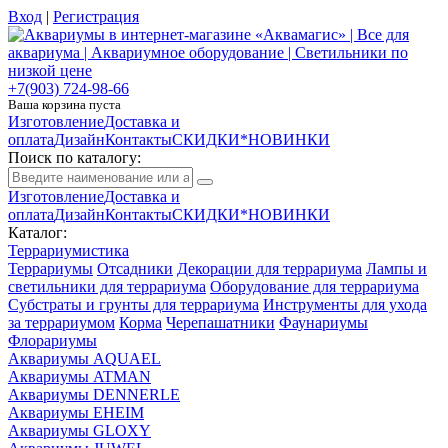
Вход
|
Регистрация
+7(903) 724-98-66
Ваша корзина пуста
Изготовление
Доставка и
оплата
Дизайн
Контакты
СКИДКИ*НОВИНКИ
Поиск по каталогу:
Изготовление
Доставка и
оплата
Дизайн
Контакты
СКИДКИ*НОВИНКИ
Каталог:
Террариумистика
Террариумы
Отсадники
Декорации для террариума
Лампы и
светильники для террариума
Оборудование для террариума
Субстраты и грунты для террариума
Инструменты для ухода
за террариумом
Корма
Черепашатники
Фаунариумы
Флорариумы
Аквариумы AQUAEL
Аквариумы ATMAN
Аквариумы DENNERLE
Аквариумы EHEIM
Аквариумы GLOXY