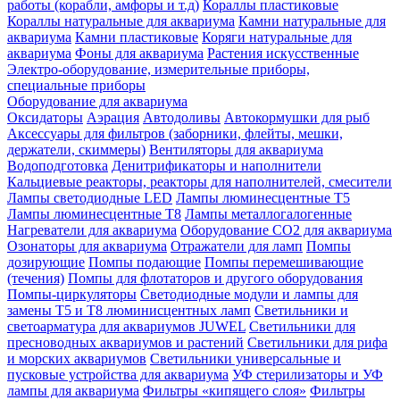
работы (корабли, амфоры и т.д)
Кораллы пластиковые
Кораллы натуральные для аквариума
Камни натуральные для
аквариума
Камни пластиковые
Коряги натуральные для
аквариума
Фоны для аквариума
Растения искусственные
Электро-оборудование, измерительные приборы,
специальные приборы
Оборудование для аквариума
Оксидаторы
Аэрация
Автодоливы
Автокормушки для рыб
Аксессуары для фильтров (заборники, флейты, мешки,
держатели, скиммеры)
Вентиляторы для аквариума
Водоподготовка
Денитрификаторы и наполнители
Кальциевые реакторы, реакторы для наполнителей, смесители
Лампы светодиодные LED
Лампы люминесцентные Т5
Лампы люминесцентные Т8
Лампы металлогалогенные
Нагреватели для аквариума
Оборудование CO2 для аквариума
Озонаторы для аквариума
Отражатели для ламп
Помпы
дозирующие
Помпы подающие
Помпы перемешивающие
(течения)
Помпы для флотаторов и другого оборудования
Помпы-циркуляторы
Светодиодные модули и лампы для
замены Т5 и Т8 люминисцентных ламп
Светильники и
светоарматура для аквариумов JUWEL
Светильники для
пресноводных аквариумов и растений
Светильники для рифа
и морских аквариумов
Светильники универсальные и
пусковые устройства для аквариума
УФ стерилизаторы и УФ
лампы для аквариума
Фильтры «кипящего слоя»
Фильтры