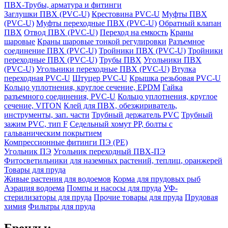
ПВХ-Трубы, арматура и фитинги
Заглушки ПВХ (PVC-U)
Крестовина PVC-U
Муфты ПВХ
(PVC-U)
Муфты переходные ПВХ (PVC-U)
Обратный клапан
ПВХ
Отвод ПВХ (PVC-U)
Переход на емкость
Краны
шаровые
Краны шаровые тонкой регулировки
Разъемное
соединение ПВХ (PVC-U)
Тройники ПВХ (PVC-U)
Тройники
переходные ПВХ (PVC-U)
Трубы ПВХ
Угольники ПВХ
(PVC-U)
Угольники переходные ПВХ (PVC-U)
Втулка
переходная PVC-U
Штуцер PVC-U
Крышка резьбовая PVC-U
Кольцо уплотнения, круглое сечение, EPDM
Гайка
разъемного соединения, PVC-U
Кольцо уплотнения, круглое
сечение, VITON
Клей для ПВХ, обезжириватель,
инструменты, зап. части
Трубный держатель PVC
Трубный
зажим PVC, тип F
Седельный хомут PP, болты с
гальваническим покрытием
Компрессионные фитинги ПЭ (PE)
Угольник ПЭ
Угольник переходный ПВХ-ПЭ
Фитосветильники для наземных растений, теплиц, оранжерей
Товары для пруда
Живые растения для водоемов
Корма для прудовых рыб
Аэрация водоема
Помпы и насосы для пруда
УФ-
стерилизаторы для пруда
Прочие товары для пруда
Прудовая
химия
Фильтры для пруда
Бренды: