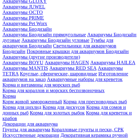
Аквариумы GLOXY
Аквариумы JUWEL
Аквариумы OCTO
Аквариумы PRIME
Аквариумы Pet Worx
Аквариумы Биодизайн
Аквариумы Биодизайн прямоугольные
Аквариумы Биодизайн
дуговые
Аквариумы Биодизайн угловые
Тумбы для
аквариумов Биодизайн
Светильники для аквариумов
Биодизайн
Покровные крышки для аквариумов Биодизайн
Аквариумы (другие производители)
Аквариумы BOYU
Аквариумы HAGEN
Аквариумы HAILEA
Аквариумы MANTIS
Аквариумы RED SEA
Аквариумы
TETRA
Круглые, сферические, шаровидные
Изготовление
аквариумов на заказ
Аквариумные наборы для креветок
Корма и витамины для морских рыб
Корма для кораллов и морских беспозвоночных
Корма
Корм живой замороженный
Корма для пресноводных рыб
Корма для цихлид
Корма для дискусов
Корма для сомов и
донных рыб
Корма для золотых рыбок
Корма для креветок и
крабов
Декорации для аквариума
Грунты для аквариума
Коралловые грунты и пески, СРК
Искусственные декорации
Декоративная керамика ручной