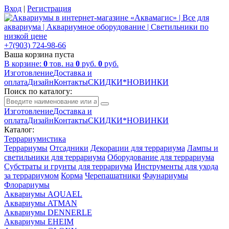
Вход
|
Регистрация
+7(903) 724-98-66
Ваша корзина пуста
В корзине:
0
тов. на
0
руб.
0
руб.
Изготовление
Доставка и
оплата
Дизайн
Контакты
СКИДКИ*НОВИНКИ
Поиск по каталогу:
Изготовление
Доставка и
оплата
Дизайн
Контакты
СКИДКИ*НОВИНКИ
Каталог:
Террариумистика
Террариумы
Отсадники
Декорации для террариума
Лампы и
светильники для террариума
Оборудование для террариума
Субстраты и грунты для террариума
Инструменты для ухода
за террариумом
Корма
Черепашатники
Фаунариумы
Флорариумы
Аквариумы AQUAEL
Аквариумы ATMAN
Аквариумы DENNERLE
Аквариумы EHEIM