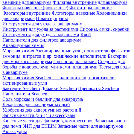
внешние для аквариума
Фильтры внутренние для аквариума
Фильтры навесные (рюкзачные)
Флотаторы внешние
Флотаторы внутренние
Флотаторы навесные
Холодильники
для аквариумов
Шланги, краны
Инструменты для ухода за аквариумом
Инструмент для ухода за растениями
Сифоны, сачки, скребки
Инструменты для ухода за кораллами
Клей
Наполнители для фильтров аквариума
Аквариумная химия
Морская химия
Активированные угли, поглотители фосфатов,
аммония, нитратов и др. химические наполнители
Бактерии
для морского аквариума
Пресноводная химия
Средства для
борьбы с водорослями, улитками, планариями
Тесты для воды
в аквариуме
Морская химия Seachem — наполнители, поглотители,
активированные угли
Бактерии Seachem
Добавки Seachem
Препараты Seachem
Наполнители Seachem
Соль морская и баллинг для аквариума
Лекарства для аквариумных рыб
Удобрения для аквариумных растений
Запасные части (ЗиП) и аксессуары
Запасные части для фильтров, компрессоров
Запасные части
для помп
ЗИП для EHEIM
Запасные части для аквариумов
Аксессуары