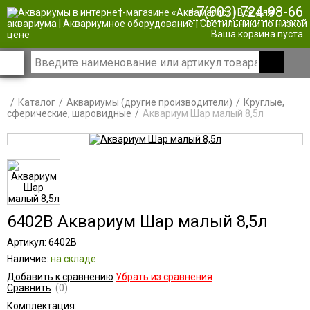
+7(903) 724-98-66
|
Ваша корзина пуста
Каталог
Аквариумы (другие производители)
Круглые,
сферические, шаровидные
Аквариум Шар малый 8,5л
6402B Аквариум Шар малый 8,5л
Артикул: 6402B
Наличие:
на складе
Добавить к сравнению
Убрать из сравнения
Сравнить
(0)
Комплектация: