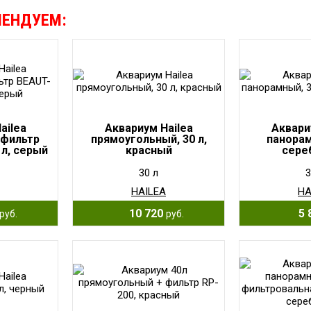
МЕНДУЕМ:
ailea
Аквариум Hailea
Аквари
фильтр
прямоугольный, 30 л,
панорам
 л, серый
красный
сере
30 л
3
HAILEA
HA
10 720
5 
руб.
руб.