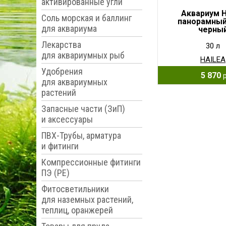
активированные угли
Аквариум H
Соль морская и баллинг
панорамный,
для аквариума
черны
Лекарства
30 л
для аквариумных рыб
HAILEA
Удобрения
5 870
для аквариумных
растений
Запасные части (ЗиП)
и аксессуары
ПВХ-Трубы, арматура
и фитинги
Компрессионные фитинги
ПЭ (PE)
Фитосветильники
для наземных растений,
теплиц, оранжерей