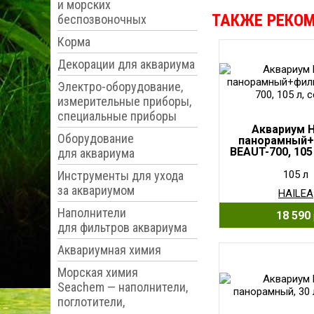
и морских
ТАКЖЕ РЕКО
беспозвоночных
Корма
Декорации для аквариума
Электро-оборудование,
измерительные приборы,
специальные приборы
Аквариум H
Оборудование
панорамный+
BEAUT-700, 105
для аквариума
Инструменты для ухода
105 л
за аквариумом
HAILEA
Наполнители
18 590
для фильтров аквариума
Аквариумная химия
Морская химия
Seachem — наполнители,
поглотители,