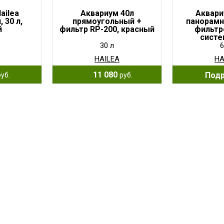
ailea
Аквариум 40л
Аквари
 30 л,
прямоугольный +
панорам
й
фильтр RP-200, красный
фильтр
систем
сере
30 л
6
HAILEA
HA
11 080
Под
руб.
руб.