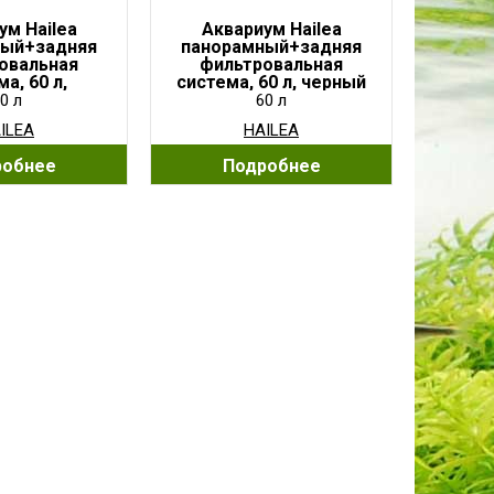
ум Hailea
Аквариум Hailea
ный+задняя
панорамный+задняя
овальная
фильтровальная
а, 60 л,
система, 60 л, черный
бряный
0 л
60 л
ILEA
HAILEA
робнее
Подробнее