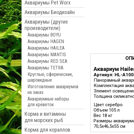
Аквариумы Pet Worx
Аквариумы Биодизайн
Аквариумы (другие
производители)
Аквариумы BOYU
Аквариумы HAGEN
Аквариумы HAILEA
Аквариумы MANTIS
ОП
Аквариумы RED SEA
Аквариумы TETRA
Аквариум Haile
Круглые, сферические,
Артикул: HL-A10
шаровидные
Панорамный аквари
Комплектация аквар
Изготовление аквариумов
Элемент освещения
на заказ
Толщина силикатно
Аквариумные наборы
для креветок
Цвет серебро
Объем 105 л
Корма и витамины
Вес 18 кг
для морских рыб
Размеры аквариум
70,5x46,5x55 см
Корма для кораллов