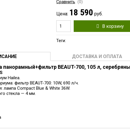
Сравнить
(0)
18 590
Цена:
руб.
В корзину
Теги:
ИСАНИЕ
ДОСТАВКА И ОПЛАТА
a панорамный+фильтр BEAUT-700, 105 л, серебрян
0S
ум Hailea.
иума: фильтр BEAUT-700: 10W, 690 л/ч.
: лампа Compact Blue & White 36W.
го стекла — 4 мм.
а