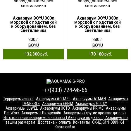
Аквариум BOYU 300л
Аквариум BOYU 380л
морской с подставкой
морской с подставкой
и оборудованием, без
и оборудованием, без
светильника
светильника
300 л
380 л
BOYU
BOYU
132 300
руб.
170 180
руб.
+7(903) 724-98-66
Террариумистика
Аквариумы AQUAEL
Аквариумы ATMAN
Аквариумы
DENNERLE
Аквариумы EHEIM
Аквариумы GLOXY
Аквариумы JUWEL
Аквариумы OCTO
Аквариумы PRIME
Аквариумы
Pet Worx
Аквариумы Биодизайн
Аквариумы (другие производители)
Изготовление аквариумов на заказ | Аквариум под ключ | Аквариум по
вашим размерам
Доставка и оплата
Контакты
СКИДКИ*НОВИНКИ
Карта сайта