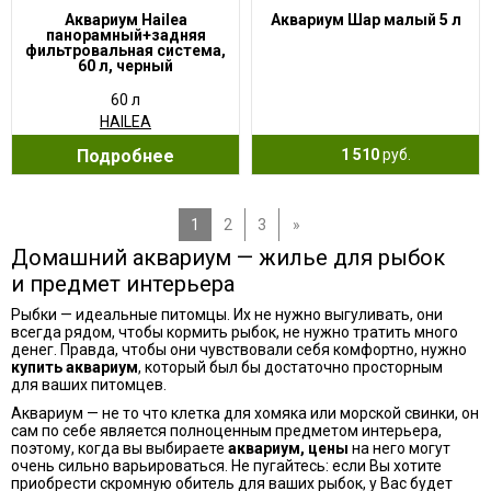
Аквариум Hailea
Аквариум Шар малый 5 л
панорамный+задняя
фильтровальная система,
60 л, черный
60 л
HAILEA
Подробнее
1 510
руб.
1
2
3
»
Домашний аквариум — жилье для рыбок
и предмет интерьера
Рыбки — идеальные питомцы. Их не нужно выгуливать, они
всегда рядом, чтобы кормить рыбок, не нужно тратить много
денег. Правда, чтобы они чувствовали себя комфортно, нужно
купить аквариум
, который был бы достаточно просторным
для ваших питомцев.
Аквариум — не то что клетка для хомяка или морской свинки, он
сам по себе является полноценным предметом интерьера,
поэтому, когда вы выбираете
аквариум, цены
на него могут
очень сильно варьироваться. Не пугайтесь: если Вы хотите
приобрести скромную обитель для ваших рыбок, у Вас будет