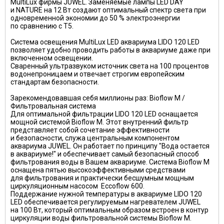
MultiLux фирмы JUWEL. Заменяемые лампы LED DAY
и NATURE на 12 Вт создают оптимальный спектр света при
одновременной экономии до 50 % электроэнергии
по сравнению с T5.
Система освещения MultiLux LED аквариума LIDO 120 LED
позволяет удобно проводить работы в аквариуме даже при
включенном освещении.
Сваренный ультразвуком источник света на 100 процентов
водонепроницаем и отвечает строгим европейским
стандартам безопасности.
Зарекомендовавшая себя миллионы раз: Bioflow M /
Фильтровальная система
Для оптимальной фильтрации LIDO 120 LED оснащается
мощной системой Bioflow M. Этот внутренний фильтр
представляет собой сочетание эффективности
и безопасности, служа центральным компонентом
аквариума JUWEL. Он работает по принципу "Вода остается
в аквариуме!" и обеспечивает самый безопасный способ
фильтрования воды в Вашем аквариуме. Система Bioflow M
оснащена пятью высокоэффективными средствами
для фильтрования и практически бесшумным мощным
циркуляционным насосом Eccoflow 600.
Поддержание нужной температуры в аквариуме LIDO 120
LED обеспечивается регулируемым нагревателем JUWEL
на 100 Вт, который оптимальным образом встроен в контур
циркуляции воды фильтровальной системы Bioflow M.