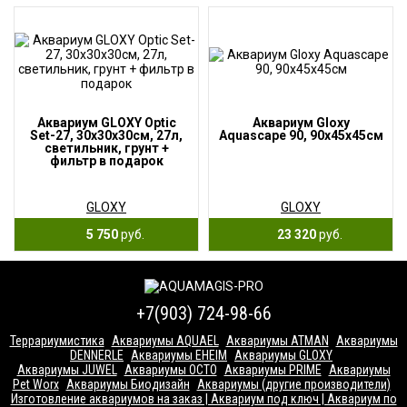
Аквариум GLOXY Optic
Аквариум Gloxy
Set-27, 30х30х30см, 27л,
Aquascape 90, 90х45х45см
светильник, грунт +
фильтр в подарок
GLOXY
GLOXY
5 750
руб.
23 320
руб.
+7(903) 724-98-66
Террариумистика
Аквариумы AQUAEL
Аквариумы ATMAN
Аквариумы
DENNERLE
Аквариумы EHEIM
Аквариумы GLOXY
Аквариумы JUWEL
Аквариумы OCTO
Аквариумы PRIME
Аквариумы
Pet Worx
Аквариумы Биодизайн
Аквариумы (другие производители)
Изготовление аквариумов на заказ | Аквариум под ключ | Аквариум по