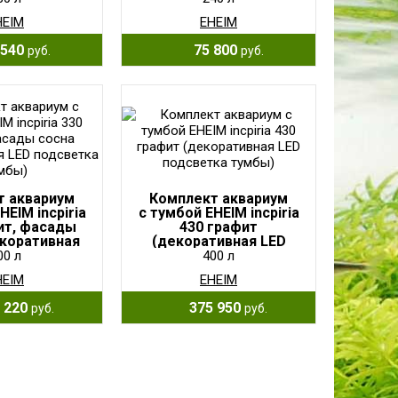
HEIM
EHEIM
540
75 800
руб.
руб.
т аквариум
Комплект аквариум
HEIM incpiria
с тумбой EHEIM incpiria
ит, фасады
430 графит
екоративная
(декоративная LED
етка тумбы)
подсветка тумбы)
00 л
400 л
HEIM
EHEIM
 220
375 950
руб.
руб.