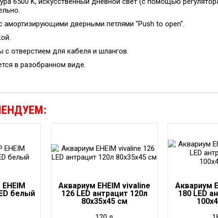
ура 6500 K, искусственный дневной свет (с помощью регулятор
ельно.
с амортизирующими дверными петлями "Push to open".
ой.
ы с отверстием для кабеля и шлангов.
ется в разобранном виде.
МЕНДУЕМ:
 EHEIM
Аквариум EHEIM vivaline
Аквариум E
ED белый
126 LED антрацит 120л
180 LED а
80x35x45 см
100x
120 л
1