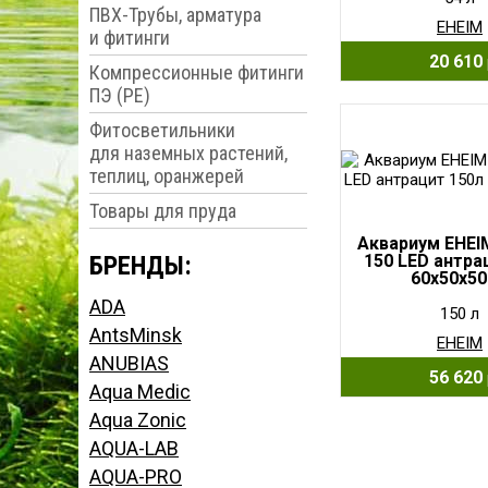
ПВХ-Трубы, арматура
EHEIM
и фитинги
20 610
Компрессионные фитинги
ПЭ (PE)
Фитосветильники
для наземных растений,
теплиц, оранжерей
Товары для пруда
Аквариум EHEIM
БРЕНДЫ:
150 LED антра
60x50x5
ADA
150 л
AntsMinsk
EHEIM
ANUBIAS
56 620
Aqua Medic
Aqua Zonic
AQUA-LAB
AQUA-PRO