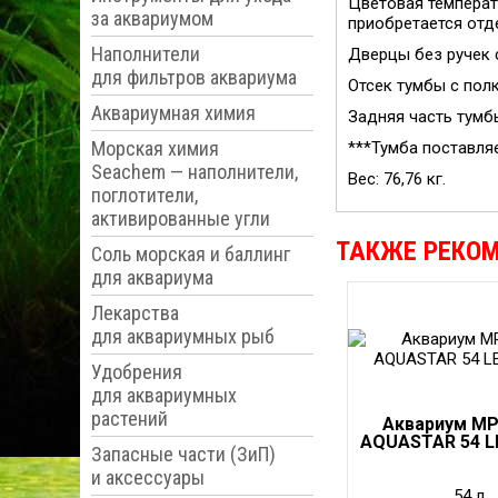
Цветовая температ
за аквариумом
приобретается отд
Наполнители
Дверцы без ручек 
для фильтров аквариума
Отсек тумбы с полк
Аквариумная химия
Задняя часть тумб
Морская химия
***Тумба поставля
Seachem — наполнители,
Вес: 76,76 кг.
поглотители,
активированные угли
ТАКЖЕ РЕКО
Соль морская и баллинг
для аквариума
Лекарства
для аквариумных рыб
Удобрения
для аквариумных
растений
Аквариум MP
AQUASTAR 54 L
Запасные части (ЗиП)
и аксессуары
54 л