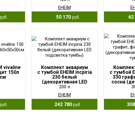
EHEIM
E
50 170
62 
руб.
руб.
 vivaline
Комплект аквариум
Комплек
цит 150л
с тумбой EHEIM incpiria
с тумбой E
0см
230 белый
330 граф
(декоративная LED
сосна (д
подсветка тумбы)
LED подсв
200 л
3
EHEIM
E
242 780
308
руб.
руб.