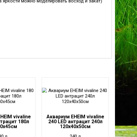
а яркости можно моделировать восход и закат)
HEIM vivaline
Аквариум EHEIM vivaline
нтрацит 180л
240 LED антрацит 240л
40x45см
120x40x50см
80 л
240 л