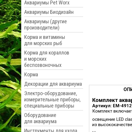
Аквариумы Pet Worx
Аквариумы Биодизайн
Аквариумы (другие
производители)
Корма и витамины
для морских рыб
Корма для кораллов
и морских
беспозвоночных
Корма
Декорации для аквариума
ОП
Электро-оборудование,
измерительные приборы,
Комплект аквар
специальные приборы
Артикул: EM-491
Комплект включает 
Оборудование
освещение LED clas
для аквариума
из высококачестве
Инструменты для ухода