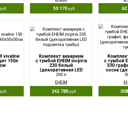
50 170
62 
руб.
руб.
 vivaline
Комплект аквариум
Комплек
цит 150л
с тумбой EHEIM incpiria
с тумбой E
0см
230 белый
330 граф
(декоративная LED
сосна (д
подсветка тумбы)
LED подсв
200 л
3
EHEIM
E
242 780
308
руб.
руб.