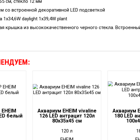
65 см, стекло 12 мм
 см со встроенной декоративной LED подсветкой
 1x34,6W daylight 1x39,4W plant
я крышка из высококачественного черного стекла. Встроенный
МЕНДУЕМ:
 EHEIM
Аквариум EHEIM vivaline
Аквариум E
ED белый
126 LED антрацит 120л
180 LED а
80x35x45 см
100x
120 л
1
EHEIM
E