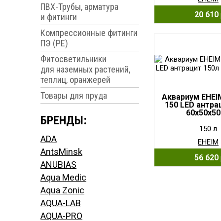
ПВХ-Трубы, арматура
20 610
и фитинги
Компрессионные фитинги
ПЭ (PE)
Фитосветильники
для наземных растений,
теплиц, оранжерей
Товары для пруда
Аквариум EHEIM
150 LED антра
60x50x5
БРЕНДЫ:
150 л
ADA
EHEIM
AntsMinsk
56 620
ANUBIAS
Aqua Medic
Aqua Zonic
AQUA-LAB
AQUA-PRO