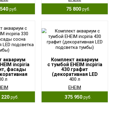
540
75 800
руб.
руб.
т аквариум
Комплект аквариум
HEIM incpiria
с тумбой EHEIM incpiria
ит, фасады
430 графит
екоративная
(декоративная LED
етка тумбы)
подсветка тумбы)
00 л
400 л
HEIM
EHEIM
 220
375 950
руб.
руб.