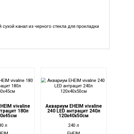
 сухой канал из черного стекла для прокладки
HEIM vivaline
Аквариум EHEIM vivaline
нтрацит 180л
240 LED антрацит 240л
40x45см
120x40x50см
80 л
240 л
HEIM
EHEIM