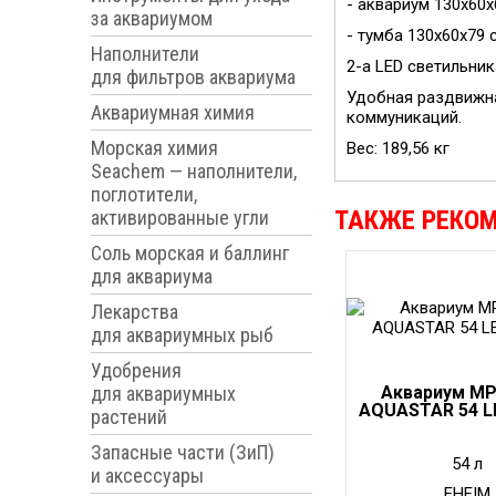
- аквариум 130x60x
за аквариумом
- тумба 130x60x79
Наполнители
2-а LED светильника
для фильтров аквариума
Удобная раздвижна
Аквариумная химия
коммуникаций.
Морская химия
Вес: 189,56 кг
Seachem — наполнители,
поглотители,
ТАКЖЕ РЕКО
активированные угли
Соль морская и баллинг
для аквариума
Лекарства
для аквариумных рыб
Удобрения
для аквариумных
Аквариум MP
AQUASTAR 54 L
растений
Запасные части (ЗиП)
54 л
и аксессуары
EHEIM