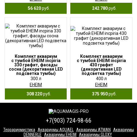
56 620
руб.
242 780
руб.
Комплект аквариум
Комплект аквариум
с тумбой EHEIM incpiria
с тумбой EHEIM incpiria
330 графит, фасады
430 графит
сосна (декоративная LED
(декоративная LED
подсветка тумбы)
подсветка тумбы)
300 л
400 л
EHEIM
EHEIM
308 220
руб.
375 950
руб.
+7(903) 724-98-66
Террариумистика
Аквариумы AQUAEL
Аквариумы ATMAN
Аквариумы
DENNERLE
Аквариумы EHEIM
Аквариумы GLOXY