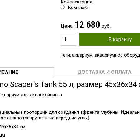
Комплектация:
Комплект
12 680
Цена:
руб.
В корзину
Теги:
аквариум
,
аквариумное обору
ИСАНИЕ
ДОСТАВКА И ОПЛАТА
no Scaper's Tank 55 л, размер 45х36х34
квариум для акваскейпинга
ециальные пропорции для создания эффекта глубины. Идеально
ое стекло (закругленные передние углы).
45х36х34 см.
 мм