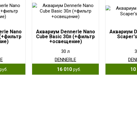
erle Nano
Аквариум Dennerle Nano
Аквариум D
 (+фильтр
Cube Basic 30л (+фильтр
Scaper's
ие)
+освещение)
30 л
3
LE
DENNERLE
DEN
16 010
10 
руб.
руб.