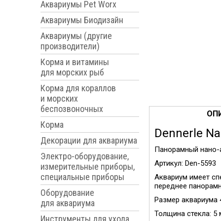
Аквариумы Pet Worx
Аквариумы Биодизайн
Аквариумы (другие
производители)
Корма и витамины
для морских рыб
Корма для кораллов
и морских
беспозвоночных
ОП
Корма
Dennerle Na
Декорации для аквариума
Панорамный нано-а
Электро-оборудование,
Артикул: Den-5593
измерительные приборы,
специальные приборы
Аквариум имеет сп
переднее панорамн
Оборудование
Размер аквариума 
для аквариума
Толщина стекла: 5
Инструменты для ухода