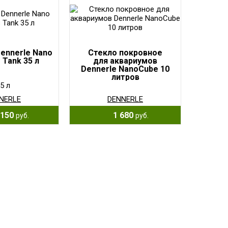
ennerle Nano
Стекло покровное
 Tank 35 л
для аквариумов
Dennerle NanoCube 10
литров
5 л
NERLE
DENNERLE
150
1 680
руб.
руб.