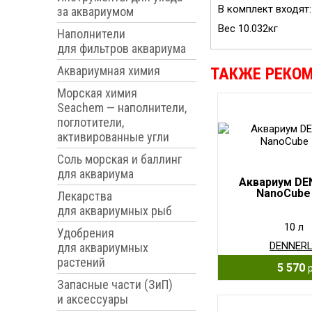
В комплект входят
за аквариумом
Вес 10.032кг
Наполнители
для фильтров аквариума
Аквариумная химия
ТАКЖЕ РЕКО
Морская химия
Seachem — наполнители,
поглотители,
активированные угли
Соль морская и баллинг
для аквариума
Аквариум DE
NanoCube
Лекарства
для аквариумных рыб
10 л
Удобрения
DENNER
для аквариумных
растений
5 570
Запасные части (ЗиП)
и аксессуары