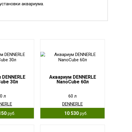
 установки аквариума.
м DENNERLE
Аквариум DENNERLE
ube 30л
NanoCube 60л
0 л
60 л
NERLE
DENNERLE
150
10 530
руб.
руб.