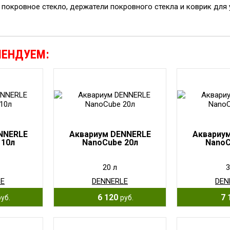
: покровное стекло, держатели покровного стекла и коврик для
МЕНДУЕМ:
NNERLE
Аквариум DENNERLE
Аквариу
 10л
NanoCube 20л
NanoC
20 л
3
LE
DENNERLE
DEN
6 120
7 
руб.
руб.