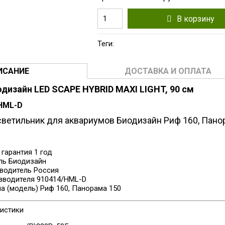
В корзину
Теги:
ИСАНИЕ
ДОСТАВКА И ОПЛАТА
дизайн LED SCAPE HYBRID MAXI LIGHT, 90 см
HML-D
ветильник для аквариумов Биодизайн Риф 160, Пано
 гарантия
1 год
ль
Биодизайн
зводитель
Россия
изводителя
910414/HML-D
ма (модель)
Риф 160, Панорама 150
истики