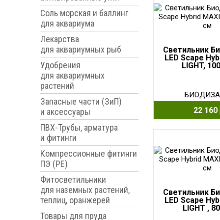
Соль морская и баллинг
для аквариума
Лекарства
для аквариумных рыб
Светильник Б
LED Scape Hyb
Удобрения
LIGHT, 10
для аквариумных
растений
БИОДИЗА
Запасные части (ЗиП)
22 160
и аксессуары
ПВХ-Трубы, арматура
и фитинги
Компрессионные фитинги
ПЭ (PE)
Фитосветильники
для наземных растений,
Светильник Б
теплиц, оранжерей
LED Scape Hyb
LIGHT , 8
Товары для пруда