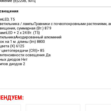
яжение (В)
220В, 50Гц
освещения
ия
LED, T5
ветильника / лампы
Травники с почвопокровными растениями, 
ещения, суммарная (Вт.)
87.9
ламп
LED + 2 х 24 Вт. (T5)
тильника
Анодированный алюминий
ок на 1 м. длины (lm)
8800
цвета (К)
6125
цветопередачи (CRI)
> 85
 интенсивности освещения
Да
тных диодов
Нет
типов диодов
2
МЕНДУЕМ: