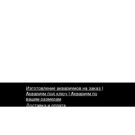
Изготовление аквариумов на заказ |
Аквариум под ключ | Аквариум по
вашим размерам
Доставка и оплата
Контакты
СКИДКИ*НОВИНКИ
тели)
Карта сайта