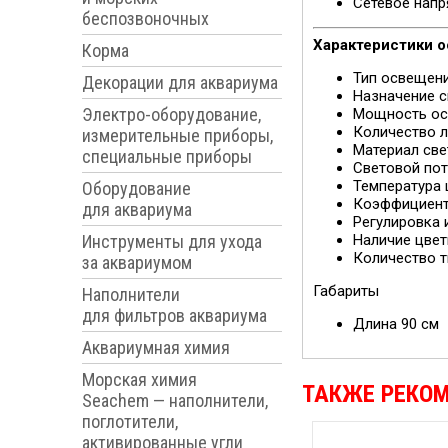
Сетевое напр
беспозвоночных
Характеристики 
Корма
Тип освещен
Декорации для аквариума
Назначение с
Электро-оборудование,
Мощность осв
Количество 
измерительные приборы,
Материал све
специальные приборы
Световой пот
Температура 
Оборудование
Коэффициент 
для аквариума
Регулировка
Инструменты для ухода
Наличие цве
Количество 
за аквариумом
Габариты
Наполнители
для фильтров аквариума
Длина
90 см
Аквариумная химия
Морская химия
ТАКЖЕ РЕКО
Seachem — наполнители,
поглотители,
активированные угли