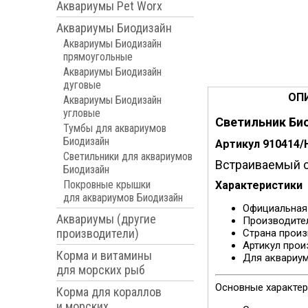
Аквариумы Pet Worx
Аквариумы Биодизайн
Аквариумы Биодизайн
прямоугольные
Аквариумы Биодизайн
дуговые
ОП
Аквариумы Биодизайн
угловые
Светильник Био
Тумбы для аквариумов
Биодизайн
Артикул 910414/
Светильники для аквариумов
Встраиваемый с
Биодизайн
Покровные крышки
Характеристики
для аквариумов Биодизайн
Официальная
Аквариумы (другие
Производите
производители)
Страна прои
Артикул про
Корма и витамины
Для аквариу
для морских рыб
Основные характер
Корма для кораллов
и морских