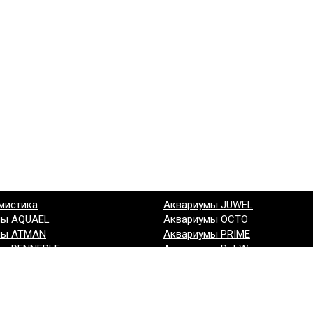
мистика
Аквариумы JUWEL
мы AQUAEL
Аквариумы OCTO
мы ATMAN
Аквариумы PRIME
мы DENNERLE
Аквариумы Pet Worx
мы EHEIM
Аквариумы Биодизайн
мы GLOXY
Аквариумы (другие производи