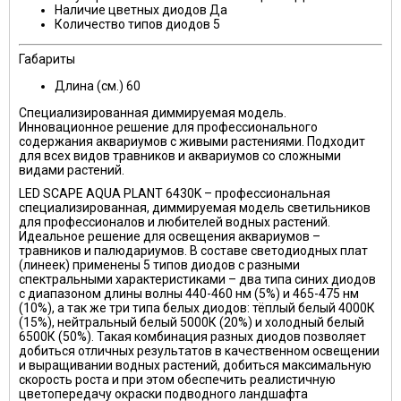
Наличие цветных диодов
Да
Количество типов диодов
5
Габариты
Длина (см.)
60
Специализированная диммируемая модель.
Инновационное решение для профессионального
содержания аквариумов с живыми растениями. Подходит
для всех видов травников и аквариумов со сложными
видами растений.
LED SCAPE AQUA PLANT 6430K
– профессиональная
специализированная, диммируемая модель светильников
для профессионалов и любителей водных растений.
Идеальное решение для освещения аквариумов –
травников и палюдариумов. В составе светодиодных плат
(линеек) применены 5 типов диодов с разными
спектральными характеристиками – два типа синих диодов
с диапазоном длины волны 440-460 нм (5%) и 465-475 нм
(10%), а так же три типа белых диодов: тёплый белый 4000К
(15%), нейтральный белый 5000К (20%) и холодный белый
6500К (50%). Такая комбинация разных диодов позволяет
добиться отличных результатов в качественном освещении
и выращивании водных растений, добиться максимальную
скорость роста и при этом обеспечить реалистичную
цветопередачу окраски подводного ландшафта