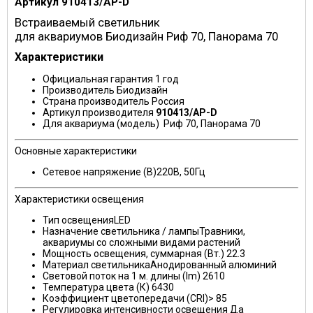
Артикул
910413/AP-D
Встраиваемый светильник
для аквариумов
Биодизайн
Риф 70, Панорама 70
Характеристики
Официальная гарантия
1 год
Производитель
Биодизайн
Страна производитель
Россия
Артикул производителя
910413/AP-D
Для аквариума (модель)
Риф 70, Панорама 70
Основные характеристики
Сетевое напряжение (В)
220В, 50Гц
Характеристики освещения
Тип освещения
LED
Назначение светильника / лампы
Травники,
аквариумы со сложными видами растений
Мощность освещения, суммарная (Вт.)
22.3
Материал светильника
Анодированный алюминий
Световой поток на 1 м. длины (lm)
2610
Температура цвета (К)
6430
Коэффициент цветопередачи (CRI)
> 85
Регулировка интенсивности освещения
Да