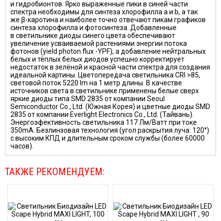
и гидробионтов. Ярко выраженные пики в синей части
спектра необходимы для синтеза хлорофилла a и b, а так
же β-каротина и наиболее точно отвечают пикам графиков
синтеза хлорофилла и фотосинтеза. Добавленные
в светильнике диоды синего цвета обеспечивают
увеличение усваиваемой растениями энергии потока
фотонов (yield photon flux -YPF), а добавление нейтральных
белых и тёплых белых диодов успешно корректирует
недостаток в зелёной и красной части спектра для создания
идеальной картины. Цветопередача светильника CRI >85,
световой поток 5220 lm на 1 метр длины. В качестве
источников света в светильнике применены белые сверх
яркие диоды типа SMD 2835 от компании Seoul
Semiconductor Co., Ltd. (Южная Корея) и цветные диоды SMD
2835 от компании Everlight Electronics Co., Ltd. (Тайвань).
Энергоэфективность светильника 117 Лм/Ватт при токе
350mA. Безлинзовая технология (угол раскрытия луча: 120°)
с высоким КПД и длительным сроком службы (более 60000
часов).
ТАКЖЕ РЕКОМЕНДУЕМ: