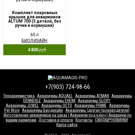
Комплект покровных
крышек для аквариумов
ALTUM 700 (3 детали, без
ручки и кормушки)
60 л
БИОДИЗАЙН
4 800
руб.
+7(903) 724-98-66
Террариумистика
Аквариумы AQUAEL
Аквариумы ATMAN
Аквариумы
DENNERLE
Аквариумы EHEIM
Аквариумы GLOXY
Аквариумы JUWEL
Аквариумы OCTO
Аквариумы PRIME
Аквариумы
Pet Worx
Аквариумы Биодизайн
Аквариумы (другие производители)
Изготовление аквариумов на заказ | Аквариум под ключ | Аквариум по
вашим размерам
Доставка и оплата
Контакты
СКИДКИ*НОВИНКИ
Карта сайта