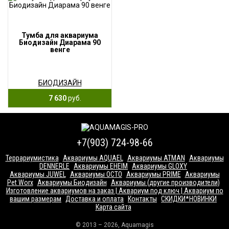
Тумба для аквариума
Биодизайн Диарама 90
венге
БИОДИЗАЙН
7 630
руб.
+7(903) 724-98-66
Террариумистика
Аквариумы AQUAEL
Аквариумы ATMAN
Аквариумы
DENNERLE
Аквариумы EHEIM
Аквариумы GLOXY
Аквариумы JUWEL
Аквариумы OCTO
Аквариумы PRIME
Аквариумы
Pet Worx
Аквариумы Биодизайн
Аквариумы (другие производители)
Изготовление аквариумов на заказ | Аквариум под ключ | Аквариум по
вашим размерам
Доставка и оплата
Контакты
СКИДКИ*НОВИНКИ
Карта сайта
© 2013 – 2026, Aquamagis