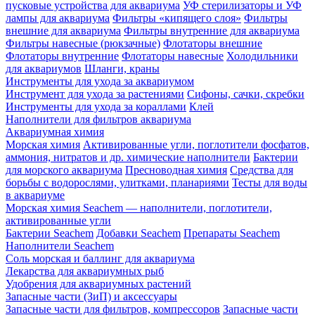
пусковые устройства для аквариума
УФ стерилизаторы и УФ
лампы для аквариума
Фильтры «кипящего слоя»
Фильтры
внешние для аквариума
Фильтры внутренние для аквариума
Фильтры навесные (рюкзачные)
Флотаторы внешние
Флотаторы внутренние
Флотаторы навесные
Холодильники
для аквариумов
Шланги, краны
Инструменты для ухода за аквариумом
Инструмент для ухода за растениями
Сифоны, сачки, скребки
Инструменты для ухода за кораллами
Клей
Наполнители для фильтров аквариума
Аквариумная химия
Морская химия
Активированные угли, поглотители фосфатов,
аммония, нитратов и др. химические наполнители
Бактерии
для морского аквариума
Пресноводная химия
Средства для
борьбы с водорослями, улитками, планариями
Тесты для воды
в аквариуме
Морская химия Seachem — наполнители, поглотители,
активированные угли
Бактерии Seachem
Добавки Seachem
Препараты Seachem
Наполнители Seachem
Соль морская и баллинг для аквариума
Лекарства для аквариумных рыб
Удобрения для аквариумных растений
Запасные части (ЗиП) и аксессуары
Запасные части для фильтров, компрессоров
Запасные части