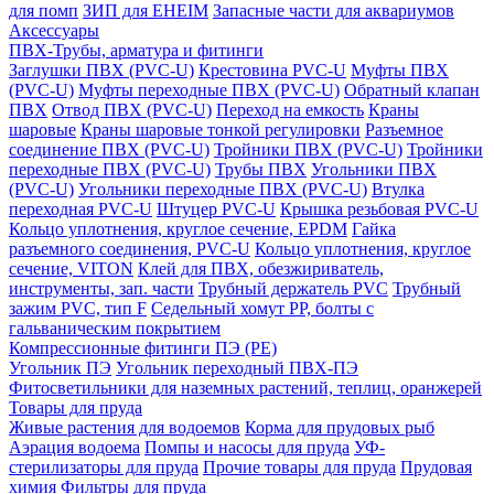
для помп
ЗИП для EHEIM
Запасные части для аквариумов
Аксессуары
ПВХ-Трубы, арматура и фитинги
Заглушки ПВХ (PVC-U)
Крестовина PVC-U
Муфты ПВХ
(PVC-U)
Муфты переходные ПВХ (PVC-U)
Обратный клапан
ПВХ
Отвод ПВХ (PVC-U)
Переход на емкость
Краны
шаровые
Краны шаровые тонкой регулировки
Разъемное
соединение ПВХ (PVC-U)
Тройники ПВХ (PVC-U)
Тройники
переходные ПВХ (PVC-U)
Трубы ПВХ
Угольники ПВХ
(PVC-U)
Угольники переходные ПВХ (PVC-U)
Втулка
переходная PVC-U
Штуцер PVC-U
Крышка резьбовая PVC-U
Кольцо уплотнения, круглое сечение, EPDM
Гайка
разъемного соединения, PVC-U
Кольцо уплотнения, круглое
сечение, VITON
Клей для ПВХ, обезжириватель,
инструменты, зап. части
Трубный держатель PVC
Трубный
зажим PVC, тип F
Седельный хомут PP, болты с
гальваническим покрытием
Компрессионные фитинги ПЭ (PE)
Угольник ПЭ
Угольник переходный ПВХ-ПЭ
Фитосветильники для наземных растений, теплиц, оранжерей
Товары для пруда
Живые растения для водоемов
Корма для прудовых рыб
Аэрация водоема
Помпы и насосы для пруда
УФ-
стерилизаторы для пруда
Прочие товары для пруда
Прудовая
химия
Фильтры для пруда