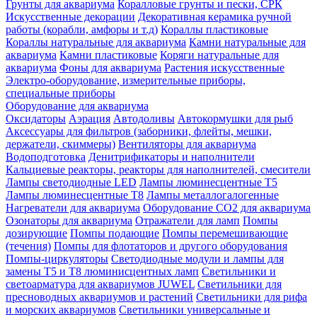
Грунты для аквариума
Коралловые грунты и пески, СРК
Искусственные декорации
Декоративная керамика ручной
работы (корабли, амфоры и т.д)
Кораллы пластиковые
Кораллы натуральные для аквариума
Камни натуральные для
аквариума
Камни пластиковые
Коряги натуральные для
аквариума
Фоны для аквариума
Растения искусственные
Электро-оборудование, измерительные приборы,
специальные приборы
Оборудование для аквариума
Оксидаторы
Аэрация
Автодоливы
Автокормушки для рыб
Аксессуары для фильтров (заборники, флейты, мешки,
держатели, скиммеры)
Вентиляторы для аквариума
Водоподготовка
Денитрификаторы и наполнители
Кальциевые реакторы, реакторы для наполнителей, смесители
Лампы светодиодные LED
Лампы люминесцентные Т5
Лампы люминесцентные Т8
Лампы металлогалогенные
Нагреватели для аквариума
Оборудование CO2 для аквариума
Озонаторы для аквариума
Отражатели для ламп
Помпы
дозирующие
Помпы подающие
Помпы перемешивающие
(течения)
Помпы для флотаторов и другого оборудования
Помпы-циркуляторы
Светодиодные модули и лампы для
замены Т5 и Т8 люминисцентных ламп
Светильники и
светоарматура для аквариумов JUWEL
Светильники для
пресноводных аквариумов и растений
Светильники для рифа
и морских аквариумов
Светильники универсальные и