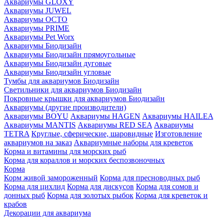
Аквариумы GLOXY
Аквариумы JUWEL
Аквариумы OCTO
Аквариумы PRIME
Аквариумы Pet Worx
Аквариумы Биодизайн
Аквариумы Биодизайн прямоугольные
Аквариумы Биодизайн дуговые
Аквариумы Биодизайн угловые
Тумбы для аквариумов Биодизайн
Светильники для аквариумов Биодизайн
Покровные крышки для аквариумов Биодизайн
Аквариумы (другие производители)
Аквариумы BOYU
Аквариумы HAGEN
Аквариумы HAILEA
Аквариумы MANTIS
Аквариумы RED SEA
Аквариумы
TETRA
Круглые, сферические, шаровидные
Изготовление
аквариумов на заказ
Аквариумные наборы для креветок
Корма и витамины для морских рыб
Корма для кораллов и морских беспозвоночных
Корма
Корм живой замороженный
Корма для пресноводных рыб
Корма для цихлид
Корма для дискусов
Корма для сомов и
донных рыб
Корма для золотых рыбок
Корма для креветок и
крабов
Декорации для аквариума