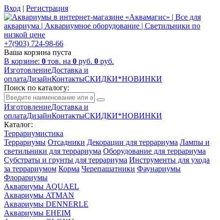
Вход
|
Регистрация
+7(903) 724-98-66
Ваша корзина пуста
В корзине:
0
тов. на
0
руб.
0
руб.
Изготовление
Доставка и
оплата
Дизайн
Контакты
СКИДКИ*НОВИНКИ
Поиск по каталогу:
Изготовление
Доставка и
оплата
Дизайн
Контакты
СКИДКИ*НОВИНКИ
Каталог:
Террариумистика
Террариумы
Отсадники
Декорации для террариума
Лампы и
светильники для террариума
Оборудование для террариума
Субстраты и грунты для террариума
Инструменты для ухода
за террариумом
Корма
Черепашатники
Фаунариумы
Флорариумы
Аквариумы AQUAEL
Аквариумы ATMAN
Аквариумы DENNERLE
Аквариумы EHEIM