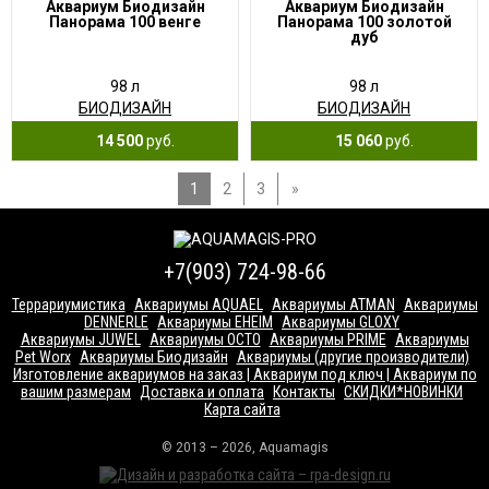
Аквариум Биодизайн
Аквариум Биодизайн
Панорама 100 венге
Панорама 100 золотой
дуб
98 л
98 л
БИОДИЗАЙН
БИОДИЗАЙН
14 500
руб.
15 060
руб.
1
2
3
»
+7(903) 724-98-66
Террариумистика
Аквариумы AQUAEL
Аквариумы ATMAN
Аквариумы
DENNERLE
Аквариумы EHEIM
Аквариумы GLOXY
Аквариумы JUWEL
Аквариумы OCTO
Аквариумы PRIME
Аквариумы
Pet Worx
Аквариумы Биодизайн
Аквариумы (другие производители)
Изготовление аквариумов на заказ | Аквариум под ключ | Аквариум по
вашим размерам
Доставка и оплата
Контакты
СКИДКИ*НОВИНКИ
Карта сайта
© 2013 – 2026, Aquamagis