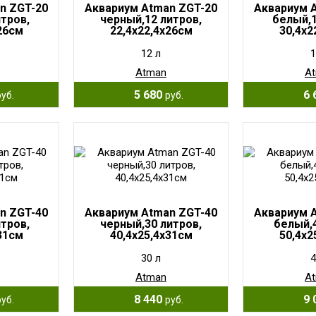
n ZGT-20
Аквариум Atman ZGT-20
Аквариум 
тров,
черный,12 литров,
белый,1
26см
22,4х22,4х26см
30,4х2
12 л
1
Atman
A
5 680
6 
руб.
руб.
n ZGT-40
Аквариум Atman ZGT-40
Аквариум 
тров,
черный,30 литров,
белый,
31см
40,4х25,4х31см
50,4х2
30 л
4
Atman
A
8 440
9 
руб.
руб.