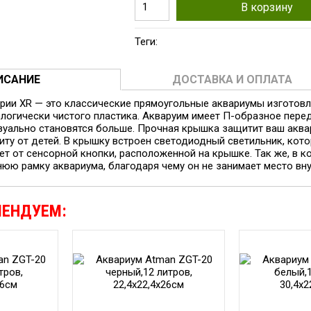
В корзину
Теги:
ИСАНИЕ
ДОСТАВКА И ОПЛАТА
рии XR — это классические прямоугольные аквариумы изготовл
ологически чистого пластика. Акваруим имеет П-образное перед
зуально становятся больше. Прочная крышка защитит ваш аква
ту от детей. В крышку встроен светодиодный светильник, кот
ет от сенсорной кнопки, расположенной на крышке. Так же, в к
юю рамку аквариума, благодаря чему он не занимает место внутр
МЕНДУЕМ: