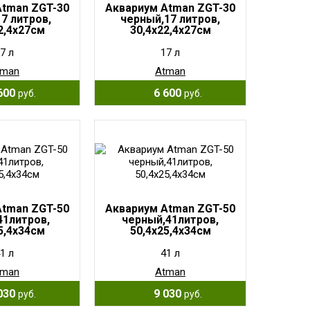
Atman ZGT-30
Аквариум Atman ZGT-30
7 литров,
черный,17 литров,
2,4х27см
30,4х22,4х27см
7 л
17 л
tman
Atman
600
6 600
руб.
руб.
Atman ZGT-50
Аквариум Atman ZGT-50
41литров,
черный,41литров,
5,4х34см
50,4х25,4х34см
1 л
41 л
tman
Atman
030
9 030
руб.
руб.