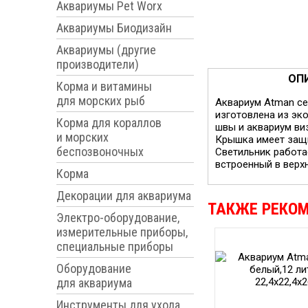
Аквариумы Pet Worx
Аквариумы Биодизайн
Аквариумы (другие
производители)
ОП
Корма и витамины
для морских рыб
Аквариум Atman се
изготовлена из эк
Корма для кораллов
швы и аквариум ви
и морских
Крышка имеет защи
беспозвоночных
Светильник работа
встроенный в верхн
Корма
Декорации для аквариума
ТАКЖЕ РЕКО
Электро-оборудование,
измерительные приборы,
специальные приборы
Оборудование
для аквариума
Инструменты для ухода