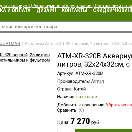
КА И ОПЛАТА
ДИЗАЙН
КОНТАКТЫ
СКИДКИ*НОВИН
мы ATMAN
Аквариум Atman XR-320 черный, 25 литров, 32х24х32с
ATM-XR-320B Аквариу
литров, 32х24х32см, 
Артикул: ATM-XR-320B
Atman
Производитель:
Страна: Китай
Наличие:
на складе
Добавить к сравнению
Убрать из с
Сравнить
(0)
7 270
Цена:
руб.