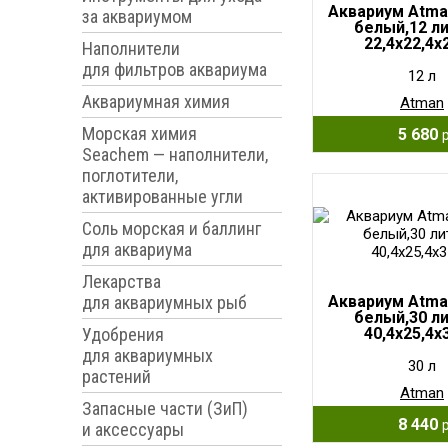
Аквариум Atma
за аквариумом
белый,12 ли
22,4х22,4х
Наполнители
для фильтров аквариума
12 л
Аквариумная химия
Atman
Морская химия
5 680
Seachem — наполнители,
поглотители,
активированные угли
Соль морская и баллинг
для аквариума
Лекарства
для аквариумных рыб
Аквариум Atma
белый,30 ли
Удобрения
40,4х25,4х
для аквариумных
30 л
растений
Atman
Запасные части (ЗиП)
8 440
и аксессуары