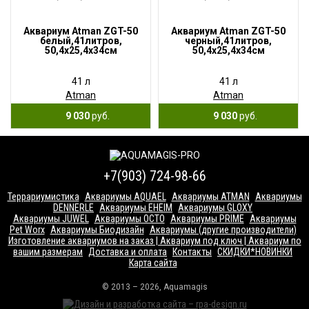
Аквариум Atman ZGT-50
Аквариум Atman ZGT-50
белый,41литров,
черный,41литров,
50,4х25,4х34см
50,4х25,4х34см
41 л
41 л
Atman
Atman
9 030
руб.
9 030
руб.
+7(903) 724-98-66
Террариумистика
Аквариумы AQUAEL
Аквариумы ATMAN
Аквариумы
DENNERLE
Аквариумы EHEIM
Аквариумы GLOXY
Аквариумы JUWEL
Аквариумы OCTO
Аквариумы PRIME
Аквариумы
Pet Worx
Аквариумы Биодизайн
Аквариумы (другие производители)
Изготовление аквариумов на заказ | Аквариум под ключ | Аквариум по
вашим размерам
Доставка и оплата
Контакты
СКИДКИ*НОВИНКИ
Карта сайта
© 2013 – 2026, Aquamagis