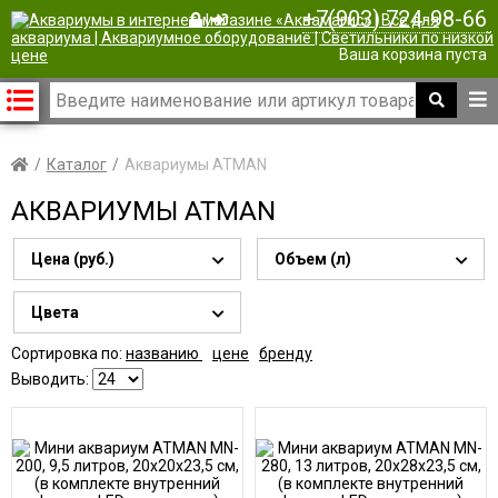
+7(903) 724-98-66
|
Ваша корзина пуста
Каталог
Аквариумы ATMAN
АКВАРИУМЫ ATMAN
Цена (руб.)
Объем (л)
Цвета
Сортировка по:
названию
цене
бренду
Выводить: