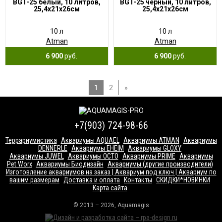
BGT-25 белый, 10 литров,
BGT-25 черный, 10 литров,
25,4х21х26см
25,4х21х26см
10 л
10 л
Atman
Atman
6 900
руб.
6 900
руб.
1
2
»
+7(903) 724-98-66
Террариумистика
Аквариумы AQUAEL
Аквариумы ATMAN
Аквариумы
DENNERLE
Аквариумы EHEIM
Аквариумы GLOXY
Аквариумы JUWEL
Аквариумы OCTO
Аквариумы PRIME
Аквариумы
Pet Worx
Аквариумы Биодизайн
Аквариумы (другие производители)
Изготовление аквариумов на заказ | Аквариум под ключ | Аквариум по
вашим размерам
Доставка и оплата
Контакты
СКИДКИ*НОВИНКИ
Карта сайта
© 2013 – 2026, Aquamagis