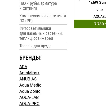
1x6W Sun
ПВХ-Трубы, арматура
и фитинги
25 л
Компрессионные фитинги
AQUAE
ПЭ (PE)
7 730
Фитосветильники
для наземных растений,
теплиц, оранжерей
Товары для пруда
БРЕНДЫ:
ADA
AntsMinsk
ANUBIAS
Aqua Medic
Aqua Zonic
AQUA-LAB
AQUA-PRO