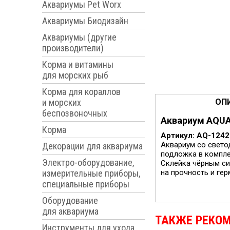
Аквариумы Pet Worx
Аквариумы Биодизайн
Аквариумы (другие
производители)
Корма и витамины
для морских рыб
Корма для кораллов
и морских
ОП
беспозвоночных
Аквариум AQUAE
Корма
Артикул: AQ-124
Аквариум со светод
Декорации для аквариума
подложка в компле
Электро-оборудование,
Склейка чёрным сил
измерительные приборы,
на прочность и гер
специальные приборы
Оборудование
для аквариума
ТАКЖЕ РЕКО
Инструменты для ухода