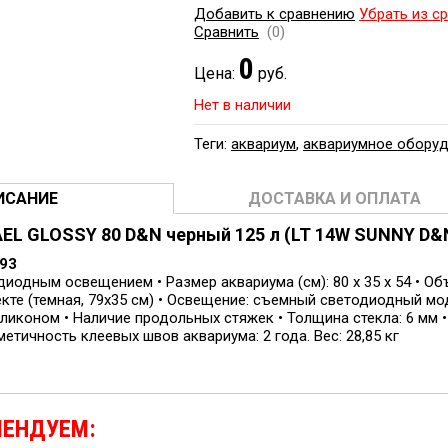
Добавить к сравнению
Убрать из с
Сравнить
(0)
0
Цена:
руб.
Нет в наличии
Теги:
аквариум
,
аквариумное обору
ИСАНИЕ
ДОСТАВКА И ОПЛАТА
L GLOSSY 80 D&N черный 125 л (LT 14W SUNNY D&N
293
иодным освещением • Размер аквариума (см): 80 х 35 х 54 • Об
кте (темная, 79х35 см) • Освещение: съемный светодиодный мод
иконом • Наличие продольных стяжек • Толщина стекла: 6 мм • 
метичность клеевых швов аквариума: 2 года. Вес: 28,85 кг
МЕНДУЕМ: