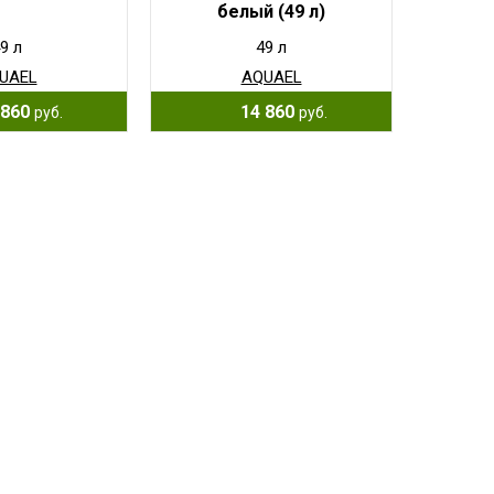
белый (49 л)
9 л
49 л
UAEL
AQUAEL
860
14 860
руб.
руб.