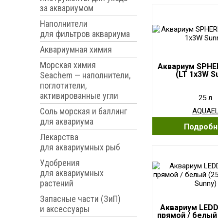
за аквариумом
Наполнители
для фильтров аквариума
Аквариумная химия
Морская химия
Аквариум SPHER
(LT 1x3W S
Seachem — наполнители,
поглотители,
активированные угли
25 л
Соль морская и баллинг
AQUAE
для аквариума
Подробн
Лекарства
для аквариумных рыб
Удобрения
для аквариумных
растений
Запасные части (ЗиП)
Аквариум LEDD
и аксессуары
прямой / белый 