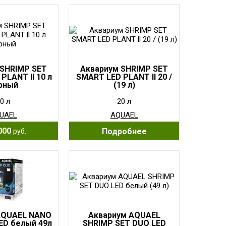
 SHRIMP SET
Aквариум SHRIMP SET
PLANT ll 10 л
SMART LED PLANT ll 20 /
рный
(19 л)
0 л
20 л
UAEL
AQUAEL
000
Подробнее
руб.
AQUAEL NANO
Aквариум AQUAEL
ED белый 49л
SHRIMP SET DUO LED