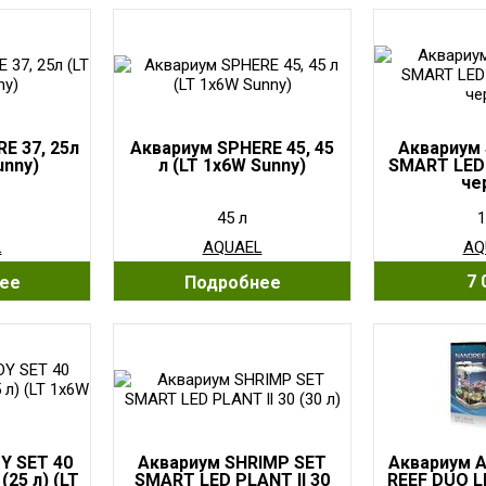
E 37, 25л
Аквариум SPHERE 45, 45
Aквариум
unny)
л (LT 1x6W Sunny)
SMART LED 
че
45 л
1
L
AQUAEL
AQ
7 
ее
Подробнее
Y SET 40
Aквариум SHRIMP SET
Aквариум 
(25 л) (LT
SMART LED PLANT ll 30
REEF DUO L