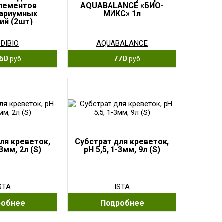
лементов
AQUABALANCE «БИО-
вариумных
МИКС» 1л
ий (2шт)
истере
DIBIO
AQUABALANCE
60
770
руб.
руб.
ля креветок,
Субстрат для креветок,
-3мм, 2л (S)
pH 5,5, 1-3мм, 9л (S)
STA
ISTA
робнее
Подробнее