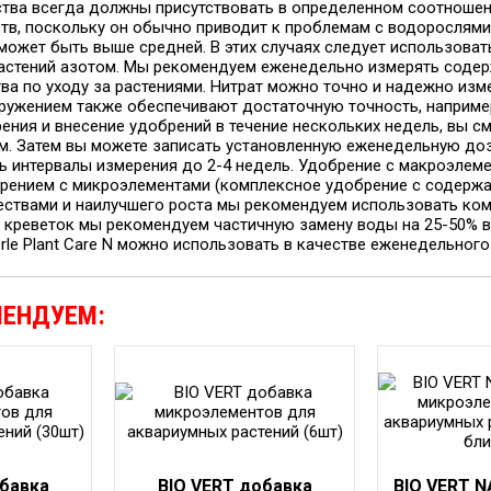
тва всегда должны присутствовать в определенном соотношени
тв, поскольку он обычно приводит к проблемам с водорослями
может быть выше средней. В этих случаях следует использовать
астений азотом. Мы рекомендуем еженедельно измерять соде
ва по уходу за растениями. Нитрат можно точно и надежно изм
ружением также обеспечивают достаточную точность, например, 
ения и внесение удобрений в течение нескольких недель, вы см
м. Затем вы можете записать установленную еженедельную дозу 
ь интервалы измерения до 2-4 недель. Удобрение с макроэлем
брением с микроэлементами (комплексное удобрение с содержа
ствами и наилучшего роста мы рекомендуем использовать комби
 креветок мы рекомендуем частичную замену воды на 25-50% в 
erle Plant Care N можно использовать в качестве еженедельного
МЕНДУЕМ:
обавка
BIO VERT добавка
BIO VERT 