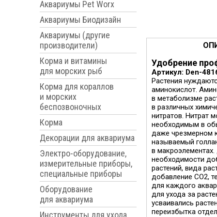
Аквариумы Pet Worx
Аквариумы Биодизайн
Аквариумы (другие
производители)
ОП
Корма и витамины
Удобрение проф
для морских рыб
Артикул: Den-481
Растения нуждаютс
Корма для кораллов
аминокислот. Амин
и морских
в метаболизме рас
беспозвоночных
в различных химиче
нитратов. Нитрат м
Корма
необходимым в обы
даже чрезмерном к
Декорации для аквариума
называемый голлан
в макроэлементах.
Электро-оборудование,
необходимости доб
измерительные приборы,
растений, вида рас
специальные приборы
добавление CO2, т
для каждого аквар
Оборудование
для ухода за раст
для аквариума
усваивались расте
переизбытка отдел
Инструменты для ухода