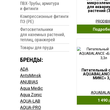
микроэлем
ПВХ-Трубы, арматура
для аквари
и фитинги
растений (
Компрессионные фитинги
ПЭ (PE)
PRODIBI
Фитосветильники
Подробн
для наземных растений,
теплиц, оранжерей
Товары для пруда
БРЕНДЫ:
ADA
Питательный 
AQUABALANCE
AntsMinsk
МИКС» 3
ANUBIAS
Aqua Medic
AQUABALA
Aqua Zonic
1 490
AQUA-LAB
AQUA-PRO