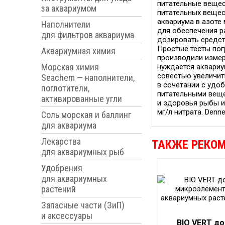
питательные вещес
за аквариумом
питательных вещес
аквариума в азоте 
Наполнители
для обеспечения р
для фильтров аквариума
дозировать средст
Простые тесты пог
Аквариумная химия
производили измер
Морская химия
нуждается аквариу
совестью увеличит
Seachem — наполнители,
в сочетании с удо
поглотители,
питательными веще
активированные угли
и здоровья рыбы и
мг/л нитрата. Denn
Соль морская и баллинг
для аквариума
Лекарства
ТАКЖЕ РЕКО
для аквариумных рыб
Удобрения
для аквариумных
растений
Запасные части (ЗиП)
и аксессуары
BIO VERT д