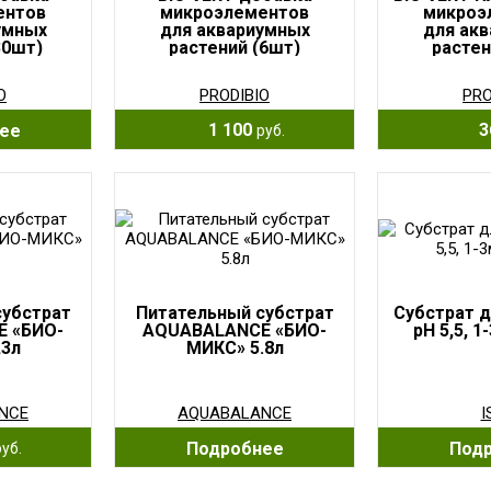
ентов
микроэлементов
микроэ
умных
для аквариумных
для ак
30шт)
растений (6шт)
растен
в бл
O
PRODIBIO
PRO
1 100
3
ее
руб.
субстрат
Питательный субстрат
Субстрат д
 «БИО-
AQUABALANCE «БИО-
pH 5,5, 1
,3л
МИКС» 5.8л
NCE
AQUABALANCE
I
Подробнее
Под
руб.