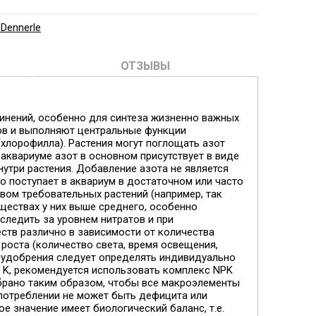
Dennerle
ОТЗЫВЫ
инений, особенно для синтеза жизненно важных
ов и выполняют центральные функции
(хлорофилла). Растения могут поглощать азот
 аквариуме азот в основном присутствует в виде
нутри растения. Добавление азота не является
 поступает в аквариум в достаточном или часто
вом требовательных растений (например, так
ществах у них выше среднего, особенно
следить за уровнем нитратов и при
ств различно в зависимости от количества
 роста (количество света, время освещения,
о удобрения следует определять индивидуально
и K, рекомендуется использовать комплекс NPK
обрано таким образом, чтобы все макроэлементы
употреблении не может быть дефицита или
 значение имеет биологический баланс, т.е.