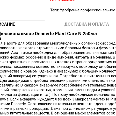
Нет в наличии
Теги:
Удобрение профессиональное 
ИСАНИЕ
ДОСТАВКА И ОПЛАТА
ессиональное Dennerle Plant Care N 250мл
6
я в азоте для образования многочисленных органических соед
окислоты являются строительными блоками белков и фермент
тений. Азот также необходим для образования зелени листьев 
ских формах, особенно в виде аммония, нитрата и мочевины. В
ожет храниться в растительных клетках и транспортироваться в
чных, посаженных совместно аквариумах, поскольку он обычно
оличестве с кормом. Однако в аквариумах с большим количест
дский аквариум) ситуация иная. Потребность в питательных ве
 Для аквариумов с требовательными растениями очень полезно 
авлять их. В каждом аквариуме потребление питательных веще
тений, содержания животных, кормления, смены воды и условий
ехнология фильтрации и т.д.). Поэтому необходимое количеств
иума. Если аквариум нуждается во всех 3 макроэлементах N, P 
ениями Dennerle. Соотношение питательных веществ здесь под
ниями в равных пропорциях. Даже при длительном регулярном 
ьных питательных веществ. В отношении макроэлементов особое