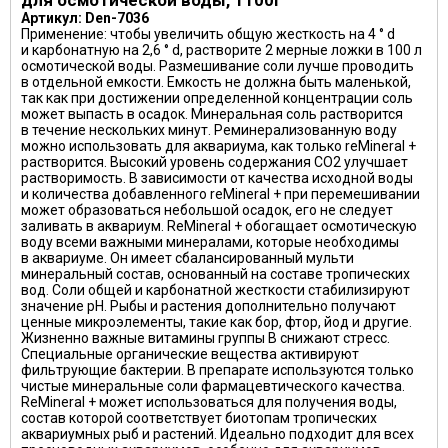
для осмотической воды, 1100г
Артикул: Den-7036
Применение: чтобы увеличить общую жесткость на 4 ° d
и карбонатную на 2,6 ° d, растворите 2 мерные ложки в 100 л
осмотической воды. Размешивание соли лучше проводить
в отдельной емкости. Емкость не должна быть маленькой,
так как при достижении определенной концентрации соль
может выпасть в осадок. Минеральная соль растворится
в течение нескольких минут. Реминерализованную воду
можно использовать для аквариума, как только reMineral +
растворится. Высокий уровень содержания CO2 улучшает
растворимость. В зависимости от качества исходной воды
и количества добавленного reMineral + при перемешивании
может образоваться небольшой осадок, его не следует
заливать в аквариум. ReMineral + обогащает осмотическую
воду всеми важными минералами, которые необходимы
в аквариуме. Он имеет сбалансированный мульти
минеральный состав, основанный на составе тропических
вод. Соли общей и карбонатной жесткости стабилизируют
значение pH. Рыбы и растения дополнительно получают
ценные микроэлементы, такие как бор, фтор, йод и другие.
Жизненно важные витамины группы B снижают стресс.
Специальные органические вещества активируют
фильтрующие бактерии. В препарате используются только
чистые минеральные соли фармацевтического качества.
ReMineral + может использоваться для получения воды,
состав которой соответствует биотопам тропических
аквариумных рыб и растений. Идеально подходит для всех