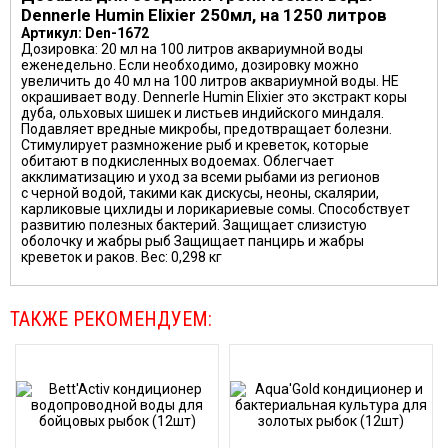
Dennerle Humin Elixier 250мл, на 1250 литров
Артикул: Den-1672
Дозировка: 20 мл на 100 литров аквариумной воды
еженедельно. Если необходимо, дозировку можно
увеличить до 40 мл на 100 литров аквариумной воды. НЕ
окрашивает воду. Dennerle Humin Elixier это экстракт коры
дуба, ольховых шишек и листьев индийского миндаля.
Подавляет вредные микробы, предотвращает болезни.
Стимулирует размножение рыб и креветок, которые
обитают в подкисленных водоемах. Облегчает
акклиматизацию и уход за всеми рыбами из регионов
с черной водой, такими как дискусы, неоны, скалярии,
карликовые цихлиды и лорикариевые сомы. Способствует
развитию полезных бактерий. Защищает слизистую
оболочку и жабры рыб Защищает панцирь и жабры
креветок и раков. Вес: 0,298 кг
ТАКЖЕ РЕКОМЕНДУЕМ: