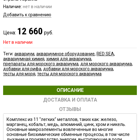
Наличие:
нет в наличии
Добавить к сравнению
12 660
Цена:
руб.
Нет в наличии
Теги:
аквариум
,
аквариумное оборудование
,
RED SEA
,
аквариумная химия
,
химия для аквариума
,
препараты для морского аквариума
,
для морского аквариума
,
добавки для рифа
,
добавки для морского аквариума
,
тесты для моря
,
тесты для морского аквариума
ОПИСАНИЕ
ДОСТАВКА И ОПЛАТА
ОТЗЫВЫ
Комплекс из 11 "легких" металлов, таких как: железо,
марганец, кобальт, медь, алюминий, цинк, хром и никель.
Основные микроэлементы вовлеченные во многие
основные биохимические обменные процессы, в том числе
дыхание и производство энергии, выступающие в роли