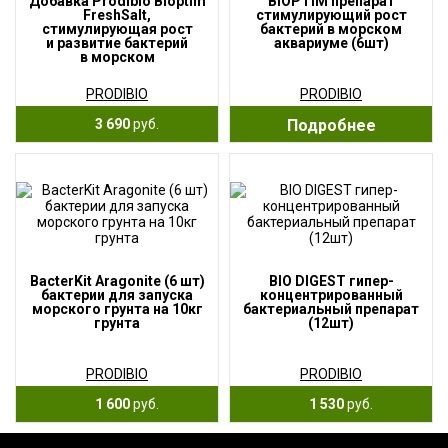
Добавка Prodibio Bioptim
BIOPTIM препарат
FreshSalt,
стимулирующий рост
стимулирующая рост
бактерий в морском
и развитие бактерий
аквариуме (6шт)
в морском
и пресноводном
аквариуме (30шт)
PRODIBIO
PRODIBIO
3 690
руб.
Подробнее
BacterKit Aragonite (6 шт)
BIO DIGEST гипер-
бактерии для запуска
концентрированный
морского грунта на 10кг
бактериальный препарат
грунта
(12шт)
PRODIBIO
PRODIBIO
1 600
руб.
1 530
руб.