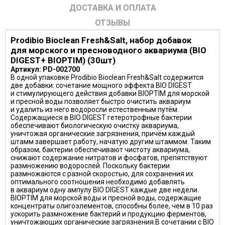
ДОСТАВКА И ОПЛАТА
ОТЗЫВЫ
Prodibio Bioclean Fresh&Salt, набор добавок
для морского и пресноводного аквариума (BIO
DIGEST+ BIOPTIM) (30шт)
Артикул: PD-002700
В одной упаковке Prodibio Bioclean Fresh&Salt содержится
две добавки: сочетание мощного эффекта BIO DIGEST
и стимулирующего действия добавки BIOPTIM для морской
и пресной воды позволяет быстро очистить аквариум
и удалить из него водоросли естественным путём.
Содержащиеся в BIO DIGEST гетеротрофные бактерии
обеспечивают биологическую очистку аквариума,
уничтожая органические загрязнения, причём каждый
штамм завершает работу, начатую другим штаммом. Таким
образом, бактерии обеспечивают чистоту аквариума,
снижают содержание нитратов и фосфатов, препятствуют
размножению водорослей. Поскольку бактерии
размножаются с разной скоростью, для сохранения их
оптимального соотношения необходимо добавлять
в аквариум одну ампулу BIO DIGEST каждые две недели.
BIOPTIM для морской воды и пресной воды, содержащие
концентраты олигоэлементов, способны более, чем в 10 раз
ускорить размножение бактерий и продукцию ферментов,
уничтожающих органические загрязнения.В сочетании с BIO