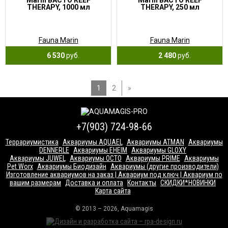
Marin BACTO REEF
Marin BACTO REEF
THERAPY, 1000 мл
THERAPY, 250 мл
Fauna Marin
Fauna Marin
6 530
руб.
2 480
руб.
1
2
»
+7(903) 724-98-66
Террариумистика
Аквариумы AQUAEL
Аквариумы ATMAN
Аквариумы
DENNERLE
Аквариумы EHEIM
Аквариумы GLOXY
Аквариумы JUWEL
Аквариумы OCTO
Аквариумы PRIME
Аквариумы
Pet Worx
Аквариумы Биодизайн
Аквариумы (другие производители)
Изготовление аквариумов на заказ | Аквариум под ключ | Аквариум по
вашим размерам
Доставка и оплата
Контакты
СКИДКИ*НОВИНКИ
Карта сайта
© 2013 – 2026, Aquamagis