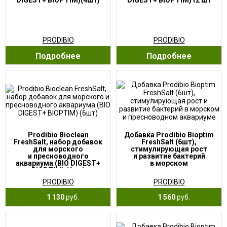
DIGEST+ BIOPTIM)(4шт)
DIGEST+ BIOPTIM)12 шт
PRODIBIO
PRODIBIO
Подробнее
Подробнее
Prodibio Bioclean
Добавка Prodibio Bioptim
FreshSalt, набор добавок
FreshSalt (6шт),
для морского
стимулирующая рост
и пресноводного
и развитие бактерий
аквариума (BIO DIGEST+
в морском
BIOPTIM) (6шт)
и пресноводном
аквариуме
PRODIBIO
PRODIBIO
1 130
руб.
1 560
руб.